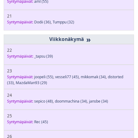
Syntymäpäivät:
aml
(55)
21
Syntymäpäivät:
Dodii
(36)
,
Tumppu
(32)
»
22
Syntymäpäivät:
_tapsu
(39)
23
Syntymäpäivät:
joopeli
(55)
,
vesseli77
(45)
,
mikkomak
(34)
,
distorted
(33)
,
MazdaMan93
(29)
24
Syntymäpäivät:
sepico
(48)
,
doommachina
(34)
,
jansbe
(34)
25
Syntymäpäivät:
Rec
(45)
26