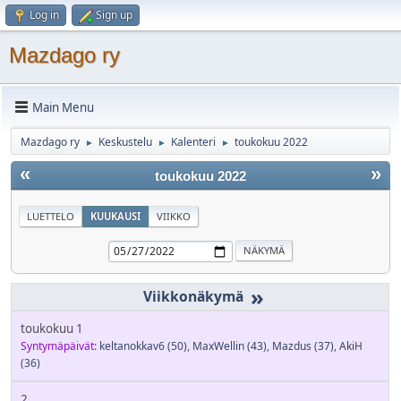
Log in
Sign up
Mazdago ry
Main Menu
Mazdago ry
Keskustelu
Kalenteri
toukokuu 2022
►
►
►
«
»
toukokuu 2022
LUETTELO
KUUKAUSI
VIIKKO
»
toukokuu 1
Syntymäpäivät:
keltanokkav6
(50)
,
MaxWellin
(43)
,
Mazdus
(37)
,
AkiH
(36)
2