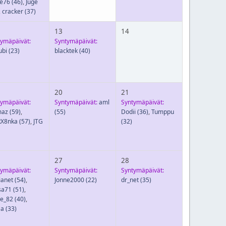
be76
(46)
,
Juge
,
cracker
(37)
13
14
tymäpäivät:
Syntymäpäivät:
ubi
(23)
blacktek
(40)
20
21
tymäpäivät:
Syntymäpäivät:
aml
Syntymäpäivät:
az
(59)
,
(55)
Dodii
(36)
,
Tumppu
X8nka
(57)
,
JTG
(32)
27
28
tymäpäivät:
Syntymäpäivät:
Syntymäpäivät:
ianet
(54)
,
Jonne2000
(22)
dr_net
(35)
sa71
(51)
,
e_82
(40)
,
a
(33)