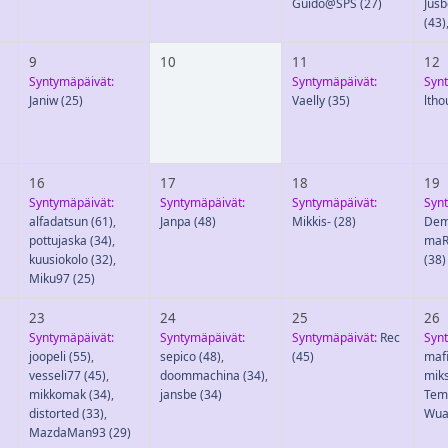
Guido@SPS
(27)
Jus
(43)
9
10
11
12
Syntymäpäivät:
Syntymäpäivät:
Syn
Janiw
(25)
Vaelly
(35)
ltho
16
17
18
19
Syntymäpäivät:
Syntymäpäivät:
Syntymäpäivät:
Syn
alfadatsun
(61)
,
Janpa
(48)
Mikkis-
(28)
Dem
pottujaska
(34)
,
maR
kuusiokolo
(32)
,
(38)
Miku97
(25)
23
24
25
26
Syntymäpäivät:
Syntymäpäivät:
Syntymäpäivät:
Rec
Syn
joopeli
(55)
,
sepico
(48)
,
(45)
maf
vesseli77
(45)
,
doommachina
(34)
,
mik
mikkomak
(34)
,
jansbe
(34)
Tem
distorted
(33)
,
Wua
MazdaMan93
(29)