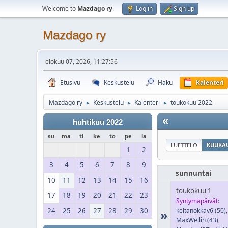
Welcome to
Mazdago ry
.
Log in
Sign up
Mazdago ry
elokuu 07, 2026, 11:27:56
Etusivu
Keskustelu
Haku
Kalenteri
Mazdago ry
Keskustelu
Kalenteri
toukokuu 2022
►
►
►
«
huhtikuu 2022
su
ma
ti
ke
to
pe
la
LUETTELO
KUUKAU
1
2
3
4
5
6
7
8
9
sunnuntai
10
11
12
13
14
15
16
toukokuu 1
17
18
19
20
21
22
23
Syntymäpäivät:
24
25
26
27
28
29
30
keltanokkav6
(50)
,
»
MaxWellin
(43)
,