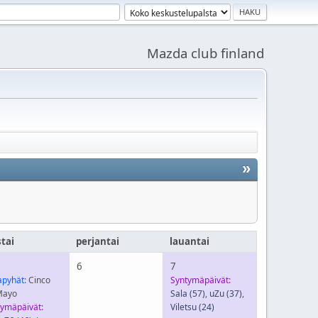
Mazda club finland
»
stai
perjantai
lauantai
6
7
apyhät:
Cinco
Syntymäpäivät:
Mayo
Sala
(57)
,
uZu
(37)
,
tymäpäivät:
Viletsu
(24)