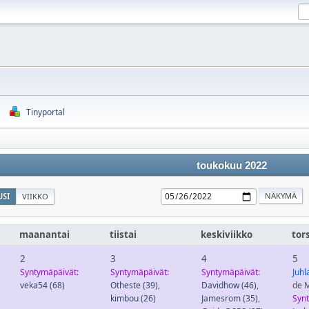
Tinyportal
toukokuu 2022
SI
VIIKKO
maanantai
tiistai
keskiviikko
tor
2
3
4
5
Syntymäpäivät:
Syntymäpäivät:
Syntymäpäivät:
Juhl
veka54
(68)
Otheste
(39)
,
Davidhow
(46)
,
de 
kimbou
(26)
Jamesrom
(35)
,
Syn