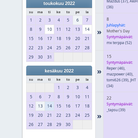
Mazdus
(37)
,
AkiH
toukokuu 2022
(36)
su
ma
ti
ke
to
pe
la
8
1
2
3
4
5
6
7
Juhlapyhät:
8
9
10
11
12
13
14
»
Mother's Day
Syntymäpäivät:
15
16
17
18
19
20
21
mx terppa
(52)
22
23
24
25
26
27
28
15
29
30
31
Syntymäpäivät:
Reper
(46)
,
»
kesäkuu 2022
mazpower
(40)
,
su
ma
ti
ke
to
pe
la
tomi626
(39)
,
JHT
(34)
1
2
3
4
5
6
7
8
9
10
11
22
Syntymäpäivät:
12
13
14
15
16
17
18
_tapsu
(39)
»
19
20
21
22
23
24
25
26
27
28
29
30