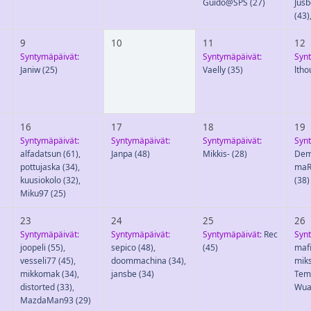
Guido@SPS
(27)
Jus
(43)
9
10
11
12
Syntymäpäivät:
Syntymäpäivät:
Syn
Janiw
(25)
Vaelly
(35)
ltho
16
17
18
19
Syntymäpäivät:
Syntymäpäivät:
Syntymäpäivät:
Syn
alfadatsun
(61)
,
Janpa
(48)
Mikkis-
(28)
Dem
pottujaska
(34)
,
maR
kuusiokolo
(32)
,
(38)
Miku97
(25)
23
24
25
26
Syntymäpäivät:
Syntymäpäivät:
Syntymäpäivät:
Rec
Syn
joopeli
(55)
,
sepico
(48)
,
(45)
maf
vesseli77
(45)
,
doommachina
(34)
,
mik
mikkomak
(34)
,
jansbe
(34)
Tem
distorted
(33)
,
Wua
MazdaMan93
(29)