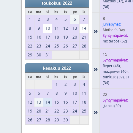
Mazdus
(37)
,
AkiH
toukokuu 2022
(36)
su
ma
ti
ke
to
pe
la
8
1
2
3
4
5
6
7
Juhlapyhät:
8
9
10
11
12
13
14
»
Mother's Day
Syntymäpäivät:
15
16
17
18
19
20
21
mx terppa
(52)
22
23
24
25
26
27
28
15
29
30
31
Syntymäpäivät:
Reper
(46)
,
»
kesäkuu 2022
mazpower
(40)
,
su
ma
ti
ke
to
pe
la
tomi626
(39)
,
JHT
(34)
1
2
3
4
5
6
7
8
9
10
11
22
Syntymäpäivät:
12
13
14
15
16
17
18
_tapsu
(39)
»
19
20
21
22
23
24
25
26
27
28
29
30