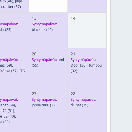
be76
(46)
,
Juge
,
cracker
(37)
13
14
tymäpäivät:
Syntymäpäivät:
ubi
(23)
blacktek
(40)
20
21
tymäpäivät:
Syntymäpäivät:
aml
Syntymäpäivät:
az
(59)
,
(55)
Dodii
(36)
,
Tumppu
X8nka
(57)
,
JTG
(32)
27
28
tymäpäivät:
Syntymäpäivät:
Syntymäpäivät:
ianet
(54)
,
Jonne2000
(22)
dr_net
(35)
sa71
(51)
,
e_82
(40)
,
a
(33)