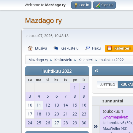
Welcome to
Mazdago ry
.
Log in
Sign up
Mazdago ry
elokuu 07, 2026, 10:48:18
Etusivu
Keskustelu
Haku
Kalenteri
Mazdago ry
Keskustelu
Kalenteri
toukokuu 2022
►
►
►
«
huhtikuu 2022
su
ma
ti
ke
to
pe
la
LUETTELO
KUUKAU
1
2
3
4
5
6
7
8
9
sunnuntai
10
11
12
13
14
15
16
toukokuu 1
17
18
19
20
21
22
23
Syntymäpäivät:
24
25
26
27
28
29
30
keltanokkav6
(50)
,
»
MaxWellin
(43)
,