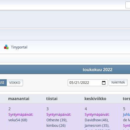
Tinyportal
toukokuu 2022
SI
VIIKKO
maanantai
tiistai
keskiviikko
tor
2
3
4
5
Syntymäpäivät:
Syntymäpäivät:
Syntymäpäivät:
Juhl
veka54
(68)
Otheste
(39)
,
Davidhow
(46)
,
de 
kimbou
(26)
Jamesrom
(35)
,
Syn