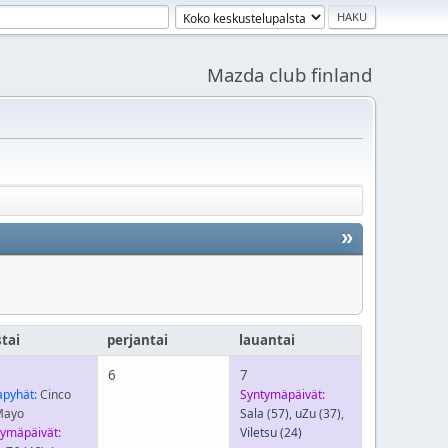
Mazda club finland
»
stai
perjantai
lauantai
6
7
apyhät:
Cinco
Syntymäpäivät:
Mayo
Sala
(57)
,
uZu
(37)
,
tymäpäivät:
Viletsu
(24)