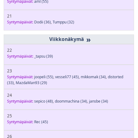
Syntymäpäivät:
aml
(55)
21
Syntymäpäivät:
Dodii
(36)
,
Tumppu
(32)
»
22
Syntymäpäivät:
_tapsu
(39)
23
Syntymäpäivät:
joopeli
(55)
,
vesseli77
(45)
,
mikkomak
(34)
,
distorted
(33)
,
MazdaMan93
(29)
24
Syntymäpäivät:
sepico
(48)
,
doommachina
(34)
,
jansbe
(34)
25
Syntymäpäivät:
Rec
(45)
26