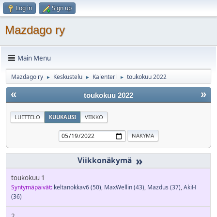
Log in
Sign up
Mazdago ry
Main Menu
Mazdago ry
Keskustelu
Kalenteri
toukokuu 2022
►
►
►
«
»
toukokuu 2022
LUETTELO
KUUKAUSI
VIIKKO
»
toukokuu 1
Syntymäpäivät:
keltanokkav6
(50)
,
MaxWellin
(43)
,
Mazdus
(37)
,
AkiH
(36)
2