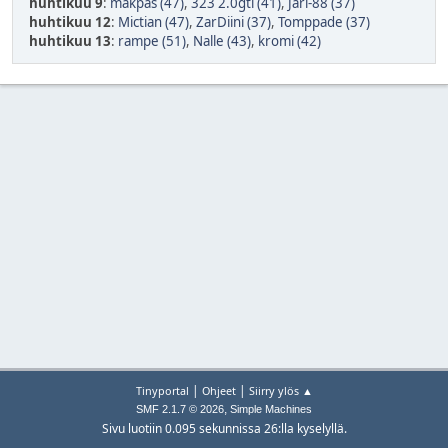
huhtikuu 9
:
makpas (47)
,
323 2.0gti (41)
,
Jari-88 (37)
huhtikuu 12
:
Mictian (47)
,
ZarDiini (37)
,
Tomppade (37)
huhtikuu 13
:
rampe (51)
,
Nalle (43)
,
kromi (42)
|
|
Tinyportal
Ohjeet
Siirry ylös ▲
,
SMF 2.1.7 © 2026
Simple Machines
Sivu luotiin 0.095 sekunnissa 26:lla kyselyllä.