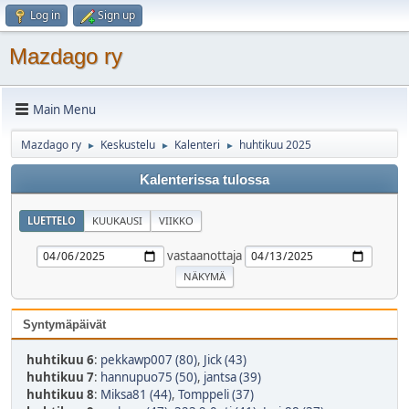
Log in
Sign up
Mazdago ry
Main Menu
Mazdago ry
Keskustelu
Kalenteri
huhtikuu 2025
►
►
►
Kalenterissa tulossa
LUETTELO
KUUKAUSI
VIIKKO
vastaanottaja
Syntymäpäivät
huhtikuu 6
:
pekkawp007 (80)
,
Jick (43)
huhtikuu 7
:
hannupuo75 (50)
,
jantsa (39)
huhtikuu 8
:
Miksa81 (44)
,
Tomppeli (37)