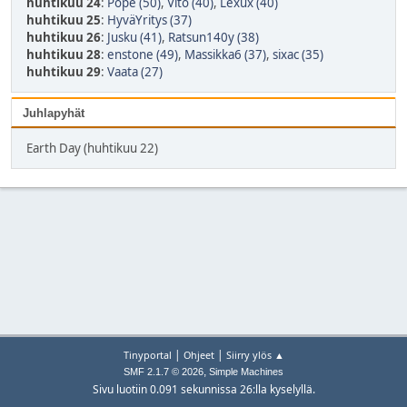
huhtikuu 24
:
Pope (50)
,
Vito (40)
,
Lexux (40)
huhtikuu 25
:
HyväYritys (37)
huhtikuu 26
:
Jusku (41)
,
Ratsun140y (38)
huhtikuu 28
:
enstone (49)
,
Massikka6 (37)
,
sixac (35)
huhtikuu 29
:
Vaata (27)
Juhlapyhät
Earth Day (huhtikuu 22)
|
|
Tinyportal
Ohjeet
Siirry ylös ▲
,
SMF 2.1.7 © 2026
Simple Machines
Sivu luotiin 0.091 sekunnissa 26:lla kyselyllä.