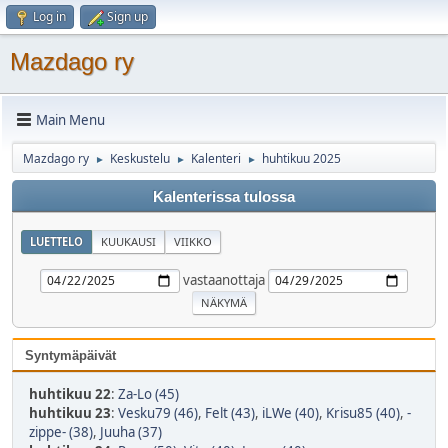
Log in
Sign up
Mazdago ry
Main Menu
Mazdago ry
Keskustelu
Kalenteri
huhtikuu 2025
►
►
►
Kalenterissa tulossa
LUETTELO
KUUKAUSI
VIIKKO
vastaanottaja
Syntymäpäivät
huhtikuu 22
:
Za-Lo (45)
huhtikuu 23
:
Vesku79 (46)
,
Felt (43)
,
iLWe (40)
,
Krisu85 (40)
,
-
zippe- (38)
,
Juuha (37)