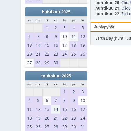
huhtikuu 20
:
Chu T
huhtikuu 21
:
Olio0
huhtikuu 2025
huhtikuu 22
:
Za-Lo
su
ma
ti
ke
to
pe
la
Juhlapyhät
1
2
3
4
5
6
7
8
9
10
11
12
Earth Day (huhtikuu
13
14
15
16
17
18
19
20
21
22
23
24
25
26
27
28
29
30
toukokuu 2025
su
ma
ti
ke
to
pe
la
1
2
3
4
5
6
7
8
9
10
11
12
13
14
15
16
17
18
19
20
21
22
23
24
25
26
27
28
29
30
31