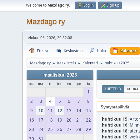
Welcome to
Mazdago ry
.
Log in
Sign up
Mazdago ry
elokuu 06, 2026, 20:52:08
Etusivu
Keskustelu
Haku
Kalenteri
Mazdago ry
Keskustelu
Kalenteri
huhtikuu 2025
►
►
►
maaliskuu 2025
su
ma
ti
ke
to
pe
la
LUETTELO
KUUKAU
1
2
3
4
5
6
7
8
Syntymäpäivät
9
10
11
12
13
14
15
huhtikuu 15
:
Artoh
16
17
18
19
20
21
22
huhtikuu 16
:
Minn
23
24
25
26
27
28
29
huhtikuu 18
:
atenz
huhtikuu 19
:
welkk
30
31