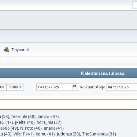
Tinyportal
Kalenterissa tulossa
vastaanottaja
SI
VIIKKO
 (53)
,
teemule (38)
,
Jamlari (37)
aG (47)
,
JPeltsi (40)
,
nora_ma (27)
a666 (49)
,
N_roto (46)
,
ansala (41)
u (43)
,
Ville_P (41)
,
kemu (41)
,
Judenza (38)
,
TheSumkinda (31)