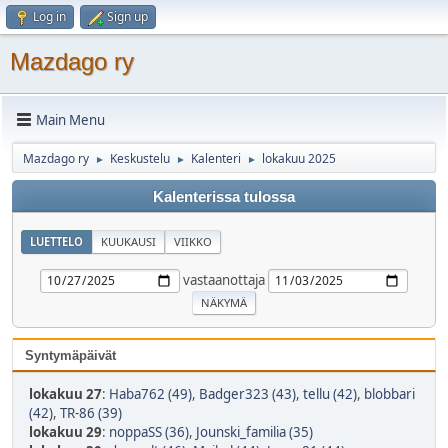
Log in
Sign up
Mazdago ry
Main Menu
Mazdago ry
Keskustelu
Kalenteri
lokakuu 2025
►
►
►
Kalenterissa tulossa
LUETTELO
KUUKAUSI
VIIKKO
vastaanottaja
Syntymäpäivät
lokakuu 27
:
Haba762 (49)
,
Badger323 (43)
,
tellu (42)
,
blobbari
(42)
,
TR-86 (39)
lokakuu 29
:
noppaSS (36)
,
Jounski_familia (35)