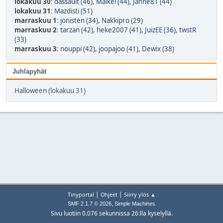
lokakuu 30
:
dassault (46)
,
Maikel (44)
,
Janne81 (44)
lokakuu 31
:
Mazdisti (51)
marraskuu 1
:
jonisten (34)
,
Nakkipro (29)
marraskuu 2
:
tarzan (42)
,
heke2007 (41)
,
JuizEE (36)
,
twstR
(33)
marraskuu 3
:
nouppi (42)
,
joopajoo (41)
,
Dewix (38)
Juhlapyhät
Halloween (lokakuu 31)
|
|
Tinyportal
Ohjeet
Siirry ylös ▲
,
SMF 2.1.7 © 2026
Simple Machines
Sivu luotiin 0.076 sekunnissa 26:lla kyselyllä.