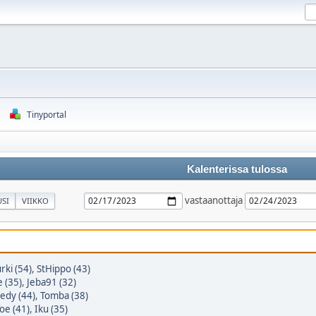
Tinyportal
Kalenterissa tulossa
vastaanottaja
SI
VIIKKO
urki (54)
,
StHippo (43)
 (35)
,
Jeba91 (32)
edy (44)
,
Tomba (38)
oe (41)
,
Iku (35)