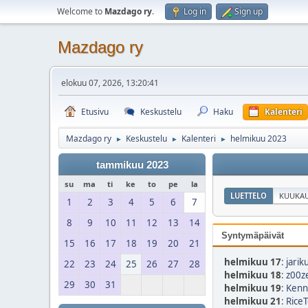
Welcome to
Mazdago ry
.
Log in
Sign up
Mazdago ry
elokuu 07, 2026, 13:20:41
Etusivu
Keskustelu
Haku
Kalenteri
Mazdago ry
Keskustelu
Kalenteri
helmikuu 2023
►
►
►
tammikuu 2023
su
ma
ti
ke
to
pe
la
LUETTELO
KUUKAU
1
2
3
4
5
6
7
8
9
10
11
12
13
14
Syntymäpäivät
15
16
17
18
19
20
21
helmikuu 17
:
jarik
22
23
24
25
26
27
28
helmikuu 18
:
z00ze
29
30
31
helmikuu 19
:
Kenn
helmikuu 21
:
RiceT