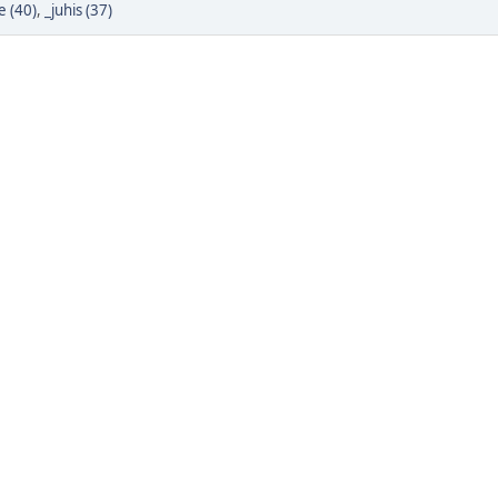
e (40)
,
_juhis (37)