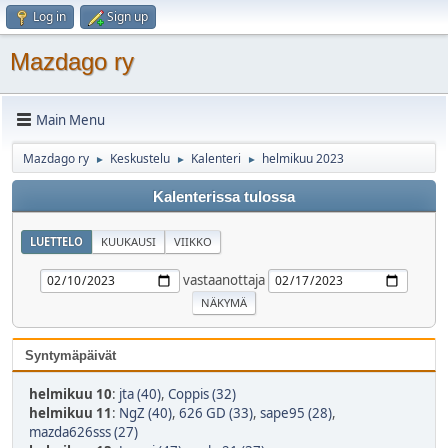
Log in
Sign up
Mazdago ry
Main Menu
Mazdago ry
Keskustelu
Kalenteri
helmikuu 2023
►
►
►
Kalenterissa tulossa
LUETTELO
KUUKAUSI
VIIKKO
vastaanottaja
Syntymäpäivät
helmikuu 10
:
jta (40)
,
Coppis (32)
helmikuu 11
:
NgZ (40)
,
626 GD (33)
,
sape95 (28)
,
mazda626sss (27)