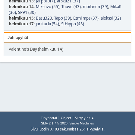
helmikuu 13
:
Jarppi (47)
,
arska21 (37)
helmikuu 14
:
Miksuvo (55)
,
Tuuve (43)
,
moilanen (39)
,
MikaR
(36)
,
SP91 (30)
helmikuu 15
:
Basu323
,
Tapo (39)
,
Ezmi mps (37)
,
alekssi (32)
helmikuu 17
:
jarikurki (54)
,
StHippo (43)
Juhlapyhät
Valentine's Day (helmikuu 14)
|
|
Tinyportal
Ohjeet
Siirry ylös ▲
,
SMF 2.1.7 © 2026
Simple Machines
Sivu luotiin 0.103 sekunnissa 26:lla kyselyllä.