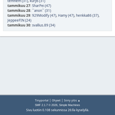
temhem (31)
,
kurjis (31)
tammikuu 27
:
SharPei (47)
tammikuu 28
:
``anon`` (31)
tammikuu 29
:
929Modify (47)
,
Hamy (47)
,
henkka86 (37)
,
JeppeeFIN (24)
tammikuu 30
:
svallius.89 (34)
|
|
Tinyportal
Ohjeet
Siirry ylös ▲
,
SMF 2.1.7 © 2026
Simple Machines
Sivu luotiin 0.108 sekunnissa 26:lla kyselyllä.