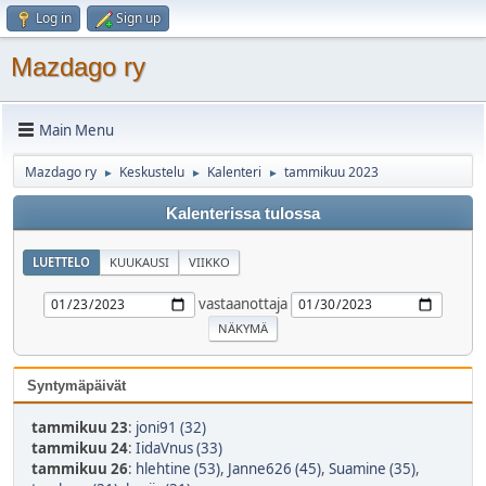
Log in
Sign up
Mazdago ry
Main Menu
Mazdago ry
Keskustelu
Kalenteri
tammikuu 2023
►
►
►
Kalenterissa tulossa
LUETTELO
KUUKAUSI
VIIKKO
vastaanottaja
Syntymäpäivät
tammikuu 23
:
joni91 (32)
tammikuu 24
:
IidaVnus (33)
tammikuu 26
:
hlehtine (53)
,
Janne626 (45)
,
Suamine (35)
,