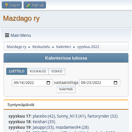
Log in
Sign up
Mazdago ry
Main Menu
Mazdago ry
Keskustelu
Kalenteri
syyskuu 2022
►
►
►
Kalenterissa tulossa
LUETTELO
KUUKAUSI
VIIKKO
vastaanottaja
Syntymäpäivät
syyskuu 17
:
placebo (42)
,
Sunny_N13 (41)
,
factoryrider (32)
syyskuu 18
:
Keishari (35)
syyskuu 19
:
Jasuppi (33)
,
mazdamies94 (28)