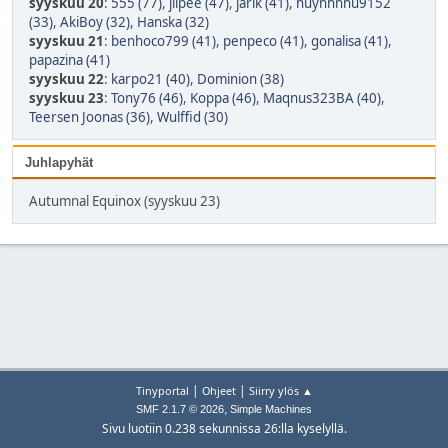
syyskuu 20
:
555 (77)
,
jiipee (47)
,
jarik (41)
,
huynhnhu9152
(33)
,
AkiBoy (32)
,
Hanska (32)
syyskuu 21
:
benhoco799 (41)
,
penpeco (41)
,
gonalisa (41)
,
papazina (41)
syyskuu 22
:
karpo21 (40)
,
Dominion (38)
syyskuu 23
:
Tony76 (46)
,
Koppa (46)
,
Maqnus323BA (40)
,
Teersen Joonas (36)
,
Wulffid (30)
Juhlapyhät
Autumnal Equinox (syyskuu 23)
|
|
Tinyportal
Ohjeet
Siirry ylös ▲
,
SMF 2.1.7 © 2026
Simple Machines
Sivu luotiin 0.238 sekunnissa 26:lla kyselyllä.