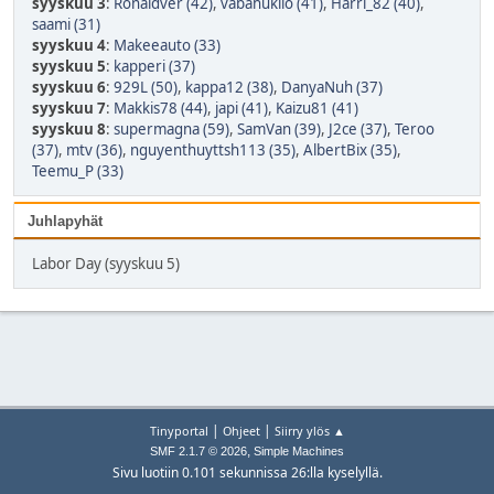
syyskuu 3
:
Ronaldver (42)
,
vabahukilo (41)
,
Harri_82 (40)
,
saami (31)
syyskuu 4
:
Makeeauto (33)
syyskuu 5
:
kapperi (37)
syyskuu 6
:
929L (50)
,
kappa12 (38)
,
DanyaNuh (37)
syyskuu 7
:
Makkis78 (44)
,
japi (41)
,
Kaizu81 (41)
syyskuu 8
:
supermagna (59)
,
SamVan (39)
,
J2ce (37)
,
Teroo
(37)
,
mtv (36)
,
nguyenthuyttsh113 (35)
,
AlbertBix (35)
,
Teemu_P (33)
Juhlapyhät
Labor Day (syyskuu 5)
|
|
Tinyportal
Ohjeet
Siirry ylös ▲
,
SMF 2.1.7 © 2026
Simple Machines
Sivu luotiin 0.101 sekunnissa 26:lla kyselyllä.