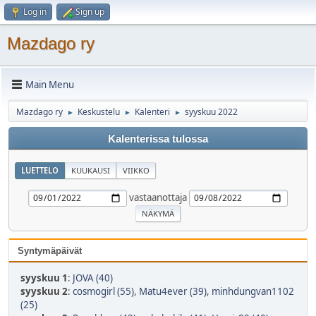
Log in
Sign up
Mazdago ry
Main Menu
Mazdago ry
Keskustelu
Kalenteri
syyskuu 2022
►
►
►
Kalenterissa tulossa
LUETTELO
KUUKAUSI
VIIKKO
vastaanottaja
Syntymäpäivät
syyskuu 1
:
JOVA (40)
syyskuu 2
:
cosmogirl (55)
,
Matu4ever (39)
,
minhdungvan1102
(25)