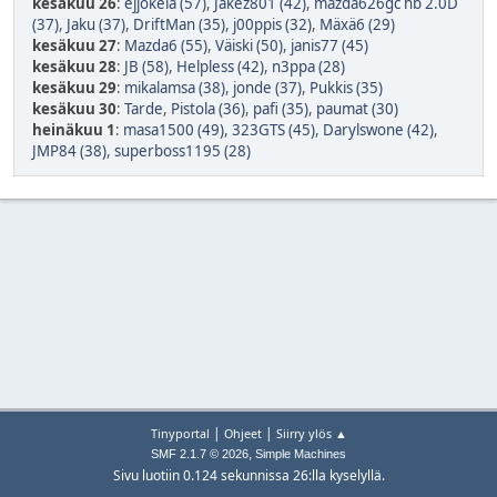
kesäkuu 26
:
ejjokela (57)
,
Jakez801 (42)
,
mazda626gc hb 2.0D
(37)
,
Jaku (37)
,
DriftMan (35)
,
j00ppis (32)
,
Mäxä6 (29)
kesäkuu 27
:
Mazda6 (55)
,
Väiski (50)
,
janis77 (45)
kesäkuu 28
:
JB (58)
,
Helpless (42)
,
n3ppa (28)
kesäkuu 29
:
mikalamsa (38)
,
jonde (37)
,
Pukkis (35)
kesäkuu 30
:
Tarde
,
Pistola (36)
,
pafi (35)
,
paumat (30)
heinäkuu 1
:
masa1500 (49)
,
323GTS (45)
,
Darylswone (42)
,
JMP84 (38)
,
superboss1195 (28)
|
|
Tinyportal
Ohjeet
Siirry ylös ▲
,
SMF 2.1.7 © 2026
Simple Machines
Sivu luotiin 0.124 sekunnissa 26:lla kyselyllä.