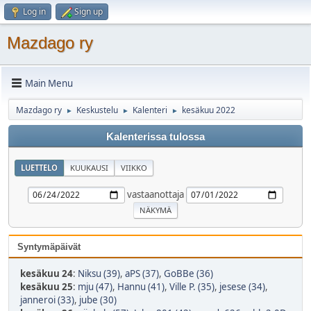
Log in
Sign up
Mazdago ry
Main Menu
Mazdago ry
Keskustelu
Kalenteri
kesäkuu 2022
►
►
►
Kalenterissa tulossa
LUETTELO
KUUKAUSI
VIIKKO
vastaanottaja
Syntymäpäivät
kesäkuu 24
:
Niksu (39)
,
aPS (37)
,
GoBBe (36)
kesäkuu 25
:
mju (47)
,
Hannu (41)
,
Ville P. (35)
,
jesese (34)
,
janneroi (33)
,
jube (30)