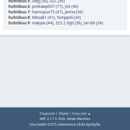
huhtikuu 5
:
calig (38)
,
GLC (36)
huhtikuu 6
:
pekkawp007 (77)
,
Jick (40)
huhtikuu 7
:
hannupuo75 (47)
,
jantsa (36)
huhtikuu 8
:
Miksa81 (41)
,
Tomppeli (34)
huhtikuu 9
:
makpas (44)
,
323 2.0gti (38)
,
Jari-88 (34)
|
|
Tinyportal
Ohjeet
Siirry ylös ▲
,
SMF 2.1.7 © 2026
Simple Machines
Sivu luotiin 0.075 sekunnissa 26:lla kyselyllä.