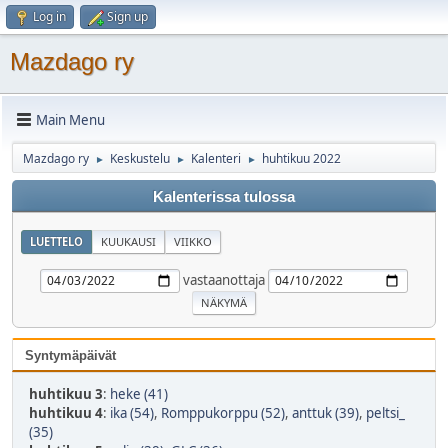
Log in
Sign up
Mazdago ry
Main Menu
Mazdago ry
Keskustelu
Kalenteri
huhtikuu 2022
►
►
►
Kalenterissa tulossa
LUETTELO
KUUKAUSI
VIIKKO
vastaanottaja
Syntymäpäivät
huhtikuu 3
:
heke (41)
huhtikuu 4
:
ika (54)
,
Romppukorppu (52)
,
anttuk (39)
,
peltsi_
(35)