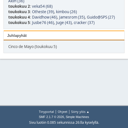
AkiH (36)
toukokuu 2
:
veka54 (68)
toukokuu 3
:
Otheste (39)
,
kimbou (26)
toukokuu 4
:
Davidhow (46)
,
Jamesrom (35)
,
Guido@SPS (27)
toukokuu 5
:
Jusbe76 (46)
,
Juge (43)
,
cracker (37)
Juhlapyhät
Cinco de Mayo (toukokuu 5)
|
|
Tinyportal
Ohjeet
Siirry ylös ▲
,
SMF 2.1.7 © 2026
Simple Machines
Sivu luotiin 0.085 sekunnissa 26:lla kyselyllä.