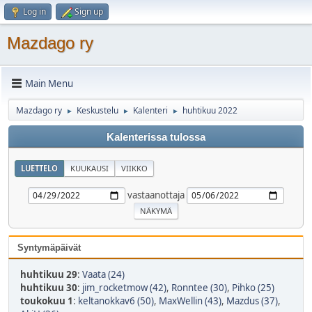
Log in
Sign up
Mazdago ry
Main Menu
Mazdago ry
Keskustelu
Kalenteri
huhtikuu 2022
►
►
►
Kalenterissa tulossa
LUETTELO
KUUKAUSI
VIIKKO
vastaanottaja
Syntymäpäivät
huhtikuu 29
:
Vaata (24)
huhtikuu 30
:
jim_rocketmow (42)
,
Ronntee (30)
,
Pihko (25)
toukokuu 1
:
keltanokkav6 (50)
,
MaxWellin (43)
,
Mazdus (37)
,