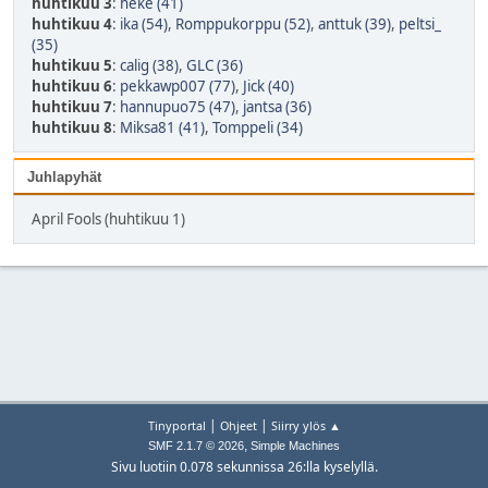
huhtikuu 3
:
heke (41)
huhtikuu 4
:
ika (54)
,
Romppukorppu (52)
,
anttuk (39)
,
peltsi_
(35)
huhtikuu 5
:
calig (38)
,
GLC (36)
huhtikuu 6
:
pekkawp007 (77)
,
Jick (40)
huhtikuu 7
:
hannupuo75 (47)
,
jantsa (36)
huhtikuu 8
:
Miksa81 (41)
,
Tomppeli (34)
Juhlapyhät
April Fools (huhtikuu 1)
|
|
Tinyportal
Ohjeet
Siirry ylös ▲
,
SMF 2.1.7 © 2026
Simple Machines
Sivu luotiin 0.078 sekunnissa 26:lla kyselyllä.