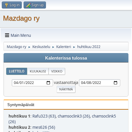
Log in
Sign up
Mazdago ry
Main Menu
Mazdago ry
Keskustelu
Kalenteri
huhtikuu 2022
►
►
►
Kalenterissa tulossa
LUETTELO
KUUKAUSI
VIIKKO
vastaanottaja
Syntymäpäivät
huhtikuu 1
:
Rafu323 (63)
,
chamsoclink3 (26)
,
chamsoclink5
(26)
huhtikuu 2
:
mes626 (56)