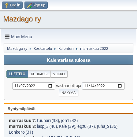
Log in
Sign up
Mazdago ry
Main Menu
Mazdago ry
Keskustelu
Kalenteri
marraskuu 2022
►
►
►
Kalenterissa tulossa
LUETTELO
KUUKAUSI
VIIKKO
vastaanottaja
Syntymäpäivät
marraskuu 7
:
tuunari (33)
,
jon1 (32)
marraskuu 8
:
lasp_3 (40)
,
Kale (39)
,
egzu (37)
,
Juha_S (36)
,
Lonkero (31)