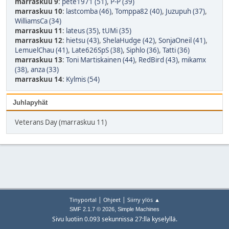
marraskuu 9
:
pete1971 (51)
,
P-P (39)
marraskuu 10
:
lastcomba (46)
,
Tomppa82 (40)
,
Juzupuh (37)
,
WilliamsCa (34)
marraskuu 11
:
lateus (35)
,
tUMi (35)
marraskuu 12
:
hietsu (43)
,
ShelaHudge (42)
,
SonjaOneil (41)
,
LemuelChau (41)
,
Late626SpS (38)
,
Siphlo (36)
,
Tatti (36)
marraskuu 13
:
Toni Martiskainen (44)
,
RedBird (43)
,
mikamx
(38)
,
anza (33)
marraskuu 14
:
Kylmis (54)
Juhlapyhät
Veterans Day (marraskuu 11)
|
|
Tinyportal
Ohjeet
Siirry ylös ▲
,
SMF 2.1.7 © 2026
Simple Machines
Sivu luotiin 0.093 sekunnissa 27:lla kyselyllä.