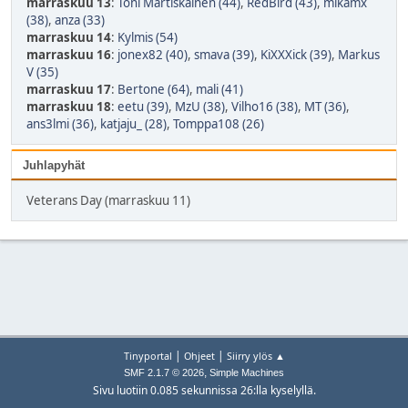
marraskuu 13
:
Toni Martiskainen (44)
,
RedBird (43)
,
mikamx
(38)
,
anza (33)
marraskuu 14
:
Kylmis (54)
marraskuu 16
:
jonex82 (40)
,
smava (39)
,
KiXXXick (39)
,
Markus
V (35)
marraskuu 17
:
Bertone (64)
,
mali (41)
marraskuu 18
:
eetu (39)
,
MzU (38)
,
Vilho16 (38)
,
MT (36)
,
ans3lmi (36)
,
katjaju_ (28)
,
Tomppa108 (26)
Juhlapyhät
Veterans Day (marraskuu 11)
|
|
Tinyportal
Ohjeet
Siirry ylös ▲
,
SMF 2.1.7 © 2026
Simple Machines
Sivu luotiin 0.085 sekunnissa 26:lla kyselyllä.