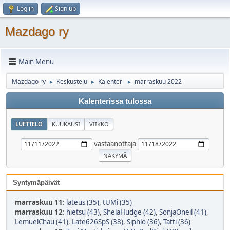
Log in
Sign up
Mazdago ry
Main Menu
Mazdago ry
Keskustelu
Kalenteri
marraskuu 2022
►
►
►
Kalenterissa tulossa
LUETTELO
KUUKAUSI
VIIKKO
vastaanottaja
Syntymäpäivät
marraskuu 11
:
lateus (35)
,
tUMi (35)
marraskuu 12
:
hietsu (43)
,
ShelaHudge (42)
,
SonjaOneil (41)
,
LemuelChau (41)
,
Late626SpS (38)
,
Siphlo (36)
,
Tatti (36)