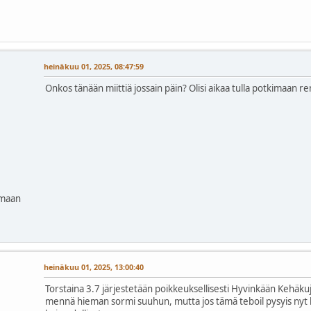
heinäkuu 01, 2025, 08:47:59
Onkos tänään miittiä jossain päin? Olisi aikaa tulla potkimaan re
amaan
heinäkuu 01, 2025, 13:00:40
Torstaina 3.7 järjestetään poikkeuksellisesti Hyvinkään Kehäkuja
mennä hieman sormi suuhun, mutta jos tämä teboil pysyis ny