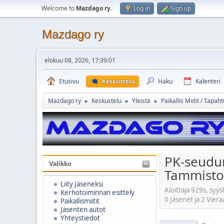
Welcome to
Mazdago ry
.
Log in
Sign up
Mazdago ry
elokuu 08, 2026, 17:39:01
Etusivu
Keskustelu
Haku
Kalenteri
Mazdago ry
Keskustelu
Yleistä
Paikallis Miitit / Tapa
►
►
►
PK-seudun 
Valikko
Tammisto
Liity Jäseneksi
Aloittaja 929s, syy
Kerhotoiminnan esittely
0 Jäsenet ja 2 Viera
Paikallismiitit
Jäsenten autot
Yhteystiedot