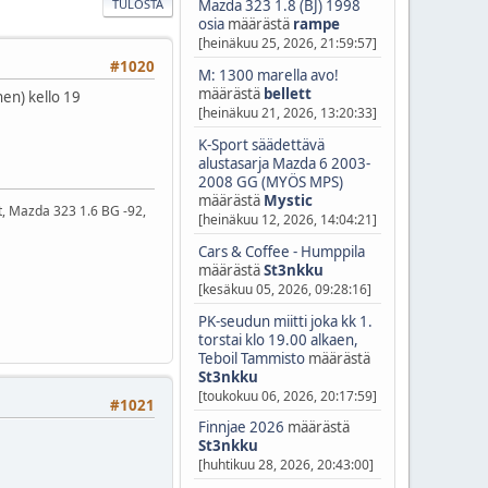
TULOSTA
Mazda 323 1.8 (BJ) 1998
osia
määrästä
rampe
[heinäkuu 25, 2026, 21:59:57]
#1020
M: 1300 marella avo!
määrästä
bellett
nen) kello 19
[heinäkuu 21, 2026, 13:20:33]
K-Sport säädettävä
alustasarja Mazda 6 2003-
2008 GG (MYÖS MPS)
määrästä
Mystic
t, Mazda 323 1.6 BG -92,
[heinäkuu 12, 2026, 14:04:21]
Cars & Coffee - Humppila
määrästä
St3nkku
[kesäkuu 05, 2026, 09:28:16]
PK-seudun miitti joka kk 1.
torstai klo 19.00 alkaen,
Teboil Tammisto
määrästä
St3nkku
[toukokuu 06, 2026, 20:17:59]
#1021
Finnjae 2026
määrästä
St3nkku
[huhtikuu 28, 2026, 20:43:00]