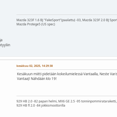
Mazda 323F 1.6 BJ "FakeSport"(paalattu) -03, Mazda 323F 2.0 BJ Spor
Mazda Protege5 (US spec)
ja
tyyliin
kesäkuu 02, 2025, 14:29:38
Kesäkuun miitti pidetään kokeilumielessä Vantaalla, Neste Varis
Vantaa)! Nähdään klo 19!
929 HB 2.0 -82 papan helmi, MX6 GE 2.5 -95 tonninpommirataraketti, 
929 HB fl 2.0 -84 jokkismoottorilla