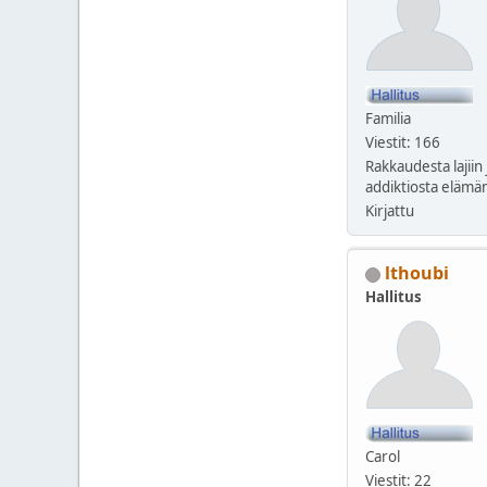
Familia
Viestit: 166
Rakkaudesta lajiin 
addiktiosta elämän
Kirjattu
lthoubi
Hallitus
Carol
Viestit: 22