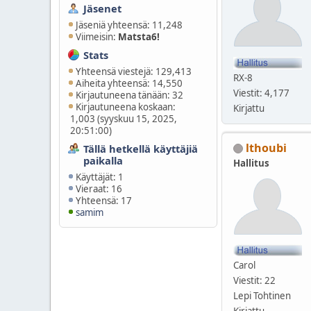
Jäsenet
Jäseniä yhteensä: 11,248
Viimeisin:
Matsta6!
Stats
Yhteensä viestejä: 129,413
RX-8
Aiheita yhteensä: 14,550
Viestit: 4,177
Kirjautuneena tänään: 32
Kirjautuneena koskaan:
Kirjattu
1,003 (syyskuu 15, 2025,
20:51:00)
lthoubi
Tällä hetkellä käyttäjiä
paikalla
Hallitus
Käyttäjät: 1
Vieraat: 16
Yhteensä: 17
samim
Carol
Viestit: 22
Lepi Tohtinen
Kirjattu