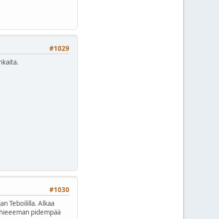
#1029
nkaita.
#1030
n Teboililla. Alkaa
t hieeeman pidempää