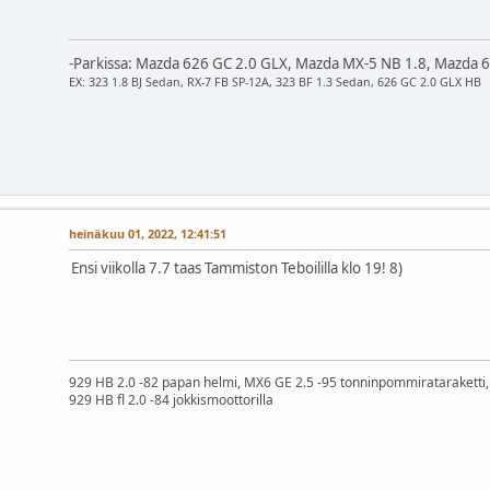
-Parkissa: Mazda 626 GC 2.0 GLX, Mazda MX-5 NB 1.8, Mazda 6
EX: 323 1.8 BJ Sedan, RX-7 FB SP-12A, 323 BF 1.3 Sedan, 626 GC 2.0 GLX HB
heinäkuu 01, 2022, 12:41:51
Ensi viikolla 7.7 taas Tammiston Teboililla klo 19! 8)
929 HB 2.0 -82 papan helmi, MX6 GE 2.5 -95 tonninpommirataraketti, 
929 HB fl 2.0 -84 jokkismoottorilla