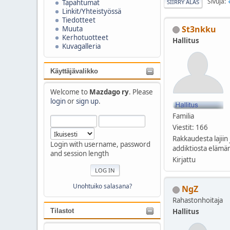
Sivuja
SIIRRY ALAS
Tapahtumat
Linkit/Yhteistyössä
Tiedotteet
St3nkku
Muuta
Kerhotuotteet
Hallitus
Kuvagalleria
Käyttäjävalikko
Welcome to
Mazdago ry
. Please
login
or
sign up
.
Familia
Viestit: 166
Rakkaudesta lajiin 
Login with username, password
addiktiosta elämän
and session length
Kirjattu
Unohtuiko salasana?
NgZ
Rahastonhoitaja
Hallitus
Tilastot