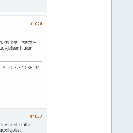
#1026
OIKKEUKSELLISESTI!*
ta. Ajellaan hiukan
t, Mazda 323 1.6 BG -92,
#1027
). Ajoreitti kulkee
utosi ajoissa