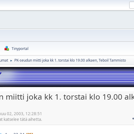
Tinyportal
htumat
PK-seudun miitti joka kk 1. torstai klo 19.00 alkaen, Teboil Tammisto
►
miitti joka kk 1. torstai klo 19.00 al
skuu 02, 2003, 12:28:51
at katselee tätä aihetta.