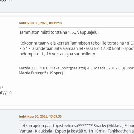
huhtikuu 30, 2025, 08:19:10
Tammiston miitti torstaina 1.5., Vappuajelu.
Kokoonnutaan vielä kerran Tammiston teboilille torstaina *¡P
klo 17 ja lähdetään siitä ajamaan letkassa klo 17:30 kohti Espoo
pidempi reitti, 1h verran ajoa suunnilleen.
Mazda 323F 1.6 BJ "FakeSport"(paalattu) -03, Mazda 323F 2.0 BJ Spor
Mazda Protege5 (US spec)
ja
tyyliin
huhtikuu 30, 2025, 13:09:35
Letkan ajelun päättöpisteeksi so******* Snacky (Mikkelä, Espoo
Vantaa - Klaukkala - Espoo ja kestää n. 1h 10min. Tankkaathan a