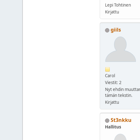
Lepi Tohtinen
Kirjattu
giils
Carol
Viestit: 2
Nyt ehdin muutt
tämän tekstin.
Kirjattu
St3nkku
Hallitus