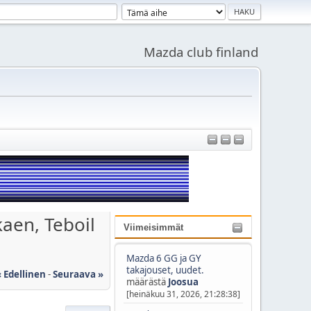
Mazda club finland
kaen, Teboil
Viimeisimmät
Mazda 6 GG ja GY
takajouset, uudet.
« Edellinen
-
Seuraava »
määrästä
Joosua
[heinäkuu 31, 2026, 21:28:38]