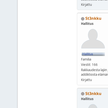
Kirjattu
St3nkku
Hallitus
Familia
Viestit: 166
Rakkaudesta lajiin 
addiktiosta elämän
Kirjattu
St3nkku
Hallitus