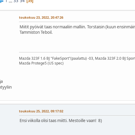
1
...
33
34
35
toukokuu 23, 2022, 20:47:26
Miitit pyöivät taas normaaliin malliin. Torstaisin (kuun ensinmäi
Tammiston Teboil.
Mazda 323F 1.6 BJ "FakeSport"(paalattu) -03, Mazda 323F 2.0 BJ Spor
Mazda Protege5 (US spec)
ja
tyyliin
toukokuu 25, 2022, 09:17:02
Ensi viikolla olisi taas miitti. Mestoille vaan! 8)