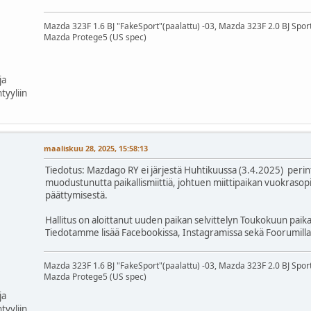
Mazda 323F 1.6 BJ "FakeSport"(paalattu) -03, Mazda 323F 2.0 BJ Spor
Mazda Protege5 (US spec)
ja
tyyliin
maaliskuu 28, 2025, 15:58:13
Tiedotus: Mazdago RY ei järjestä Huhtikuussa (3.4.2025) perin
muodustunutta paikallismiittiä, johtuen miittipaikan vuokraso
päättymisestä.
Hallitus on aloittanut uuden paikan selvittelyn Toukokuun paikall
Tiedotamme lisää Facebookissa, Instagramissa sekä Foorumilla
Mazda 323F 1.6 BJ "FakeSport"(paalattu) -03, Mazda 323F 2.0 BJ Spor
Mazda Protege5 (US spec)
ja
tyyliin