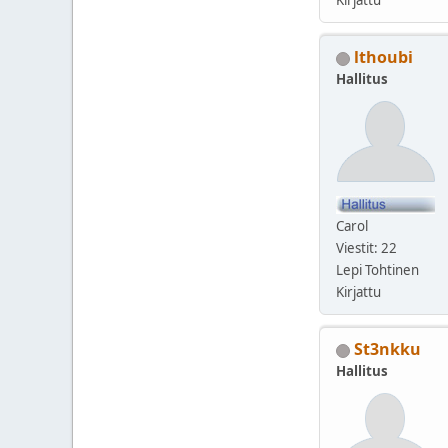
lthoubi
Hallitus
Carol
Viestit: 22
Lepi Tohtinen
Kirjattu
St3nkku
Hallitus