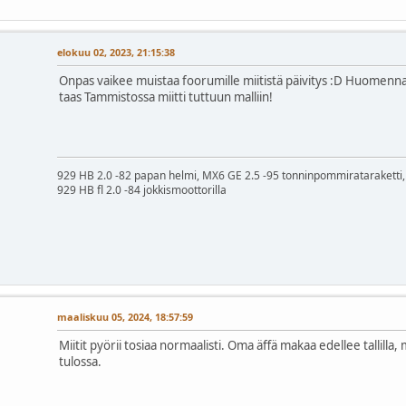
elokuu 02, 2023, 21:15:38
Onpas vaikee muistaa foorumille miitistä päivitys :D Huomenna
taas Tammistossa miitti tuttuun malliin!
929 HB 2.0 -82 papan helmi, MX6 GE 2.5 -95 tonninpommirataraketti, 
929 HB fl 2.0 -84 jokkismoottorilla
maaliskuu 05, 2024, 18:57:59
Miitit pyörii tosiaa normaalisti. Oma äffä makaa edellee tallilla, 
tulossa.