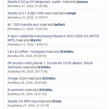
Mazda 6 GG ja GY takajouset, uudet.
määrästä
Joosua
[heinäkuu 31, 2026, 21:28:38]
Mazda 323 1.8 (BJ) 1998 osia
määrästä
rampe
[heinäkuu 25, 2026, 21:59:57]
M: 1300 marella avo!
määrästä
bellett
[heinäkuu 21, 2026, 13:20:33]
K-Sport säädettävä alustasarja Mazda 6 2003-2008 GG (MYÖS
MPS)
määrästä
Mystic
[heinäkuu 12, 2026, 14:04:21]
Cars & Coffee - Humppila
määrästä
St3nkku
[kesäkuu 05, 2026, 09:28:16]
PK-seudun miitti joka kk 1. torstai klo 19.00 alkaen, Teboil
Tammisto
määrästä
St3nkku
[toukokuu 06, 2026, 20:17:59]
Finnjae 2026
määrästä
St3nkku
[huhtikuu 28, 2026, 20:43:00]
Eroaminen
määrästä
St3nkku
[huhtikuu 20, 2026, 20:31:20]
Mazda 3/6 MPS osia
määrästä
Ertais
[maaliskuu 27, 2026, 21:12:19]