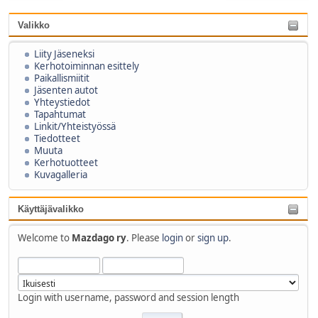
Valikko
Liity Jäseneksi
Kerhotoiminnan esittely
Paikallismiitit
Jäsenten autot
Yhteystiedot
Tapahtumat
Linkit/Yhteistyössä
Tiedotteet
Muuta
Kerhotuotteet
Kuvagalleria
Käyttäjävalikko
Welcome to
Mazdago ry
. Please
login
or
sign up
.
Login with username, password and session length