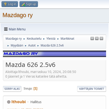
Log in
Sign up
Mazdago ry
Main Menu
Mazdago ry
Keskustelu
Yleistä
Markkinat
►
►
►
Myydään
Autot
Mazda 626 2.5v6
►
►
►
Mazda 626 2.5v6
Aloittaja lthoubi, marraskuu 10, 2024, 20:08:50
0 Jäsenet ja 1 Vieras katselee tätä aihetta.
Sivuja
1
SIIRRY ALAS
KÄYTTÄJÄN TOIMET
lthoubi
Hallitus