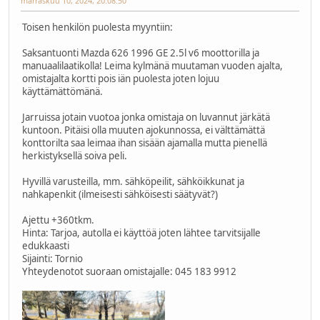
marraskuu 10, 2024, 20:08:50
Toisen henkilön puolesta myyntiin:
Saksantuonti Mazda 626 1996 GE 2.5l v6 moottorilla ja
manuaalilaatikolla! Leima kylmänä muutaman vuoden ajalta,
omistajalta kortti pois iän puolesta joten lojuu
käyttämättömänä.
Jarruissa jotain vuotoa jonka omistaja on luvannut järkätä
kuntoon. Pitäisi olla muuten ajokunnossa, ei välttämättä
konttorilta saa leimaa ihan sisään ajamalla mutta pienellä
herkistyksellä soiva peli.
Hyvillä varusteilla, mm. sähköpeilit, sähköikkunat ja
nahkapenkit (ilmeisesti sähköisesti säätyvät?)
Ajettu +360tkm.
Hinta: Tarjoa, autolla ei käyttöä joten lähtee tarvitsijalle
edukkaasti
Sijainti: Tornio
Yhteydenotot suoraan omistajalle: 045 183 9912