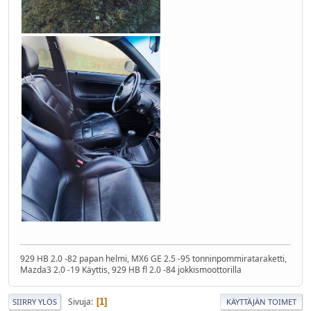
929 HB 2.0 -82 papan helmi, MX6 GE 2.5 -95 tonninpommirataraketti,
Mazda3 2.0 -19 Käyttis, 929 HB fl 2.0 -84 jokkismoottorilla
Sivuja
1
SIIRRY YLÖS
KÄYTTÄJÄN TOIMET