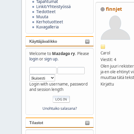
Tapahtumat
Linkit/Yhteistyössä
finnjet
Tiedotteet
Muuta
Kerhotuotteet
Kuvagalleria
Käyttäjävalikko
Carol
Welcome to
Mazdago ry
. Please
login
or
sign up
.
Viestit: 4
Olen juuri rekiste
ja en ole ehtinyt v
muuttaa tätä tekst
Kirjattu
Login with username, password
and session length
Unohtuiko salasana?
Tilastot