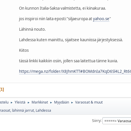
On kunnon Italia-Saksa valmistetta, ei kiinakuraa.
jos inspiroi niin laita eposti:"siljaeuropa at
yahoo.se
"
Lähinnä nouto.
Lahdessa kuten mainittu, sijaitsee kauniissa järjestyksessä.
Kiitos
tässä linkki kaikkiin osiin, jollen saa laitettua tänne kuvia.
https://mega.nz/folder/X8JhmKTT#BOMdnIa7KqD6Sl4L2_Rt6Q
1
stelu
Yleistä
Markkinat
Myydään
Varaosat & muut
►
►
►
►
aosat, lähinnä jarrut, Lahdessa
Siirry