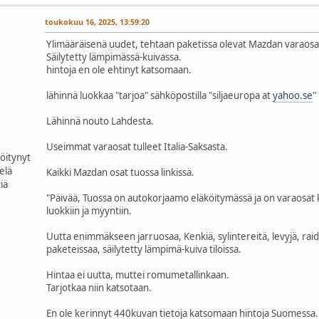
toukokuu 16, 2025, 13:59:20
Ylimääräisenä uudet, tehtaan paketissa olevat Mazdan varaosa
Säilytetty lämpimässä-kuivassa.
hintoja en ole ehtinyt katsomaan.
lähinnä luokkaa "tarjoa" sähköpostilla "siljaeuropa at
yahoo.se
"
Lähinnä nouto Lahdesta.
Useimmat varaosat tulleet Italia-Saksasta.
röitynyt
ielä
Kaikki Mazdan osat tuossa linkissä.
iä
"Päivää, Tuossa on autokorjaamo eläköitymässä ja on varaosat 
luokkiin ja myyntiin.
Uutta enimmäkseen jarruosaa, Kenkiä, sylintereitä, levyjä, rai
paketeissaa, säilytetty lämpimä-kuiva tiloissa.
Hintaa ei uutta, muttei romumetallinkaan.
Tarjotkaa niin katsotaan.
En ole kerinnyt 440kuvan tietoja katsomaan hintoja Suomessa.