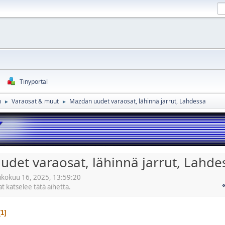
Tinyportal
n
Varaosat & muut
Mazdan uudet varaosat, lähinnä jarrut, Lahdessa
►
►
det varaosat, lähinnä jarrut, Lahde
toukokuu 16, 2025, 13:59:20
at katselee tätä aihetta.
1