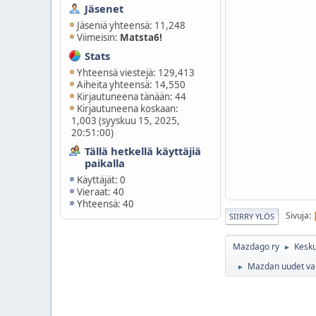
Jäsenet
Jäseniä yhteensä: 11,248
Viimeisin:
Matsta6!
Stats
Yhteensä viestejä: 129,413
Aiheita yhteensä: 14,550
Kirjautuneena tänään: 44
Kirjautuneena koskaan:
1,003 (syyskuu 15, 2025,
20:51:00)
Tällä hetkellä käyttäjiä
paikalla
Käyttäjät: 0
Vieraat: 40
Yhteensä: 40
Sivuja
SIIRRY YLÖS
Mazdago ry
Kesku
►
Mazdan uudet var
►