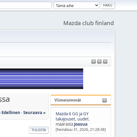
Mazda club finland
ssa
Viimeisimmät
« Edellinen
-
Seuraava »
Mazda 6 GG ja GY
takajouset, uudet.
määrästä
Joosua
[heinäkuu 31, 2026, 21:28:38]
TULOSTA