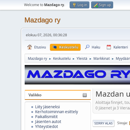
Welcome to
Mazdago ry
.
Log in
Sign up
Mazdago ry
elokuu 07, 2026, 00:36:28
Etusivu
Keskustelu
Haku
Kalenteri
Mazdago ry
Keskustelu
Yleistä
Markkinat
Myydää
►
►
►
►
Mazdan uu
Valikko
Aloittaja finnjet, 
Liity Jäseneksi
0 Jäsenet ja 3 Viera
Kerhotoiminnan esittely
Paikallismiitit
Jäsenten autot
Sivuja
SIIRRY ALAS
Yhteystiedot