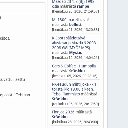
Mazda 323 1.8 (BJ) 1998
osia
määrästä
rampe
[heinäkuu 25, 2026, 21:59:57]
t.
M: 1300 marella avo!
määrästä
bellett
[heinäkuu 21, 2026, 13:20:33]
K-Sport säädettävä
 Kiitos.
alustasarja Mazda 6 2003-
2008 GG (MYÖS MPS)
määrästä
Mystic
[heinäkuu 12, 2026, 14:04:21]
Cars & Coffee - Humppila
määrästä
St3nkku
[kesäkuu 05, 2026, 09:28:16]
kuvattu, jaettu
PK-seudun miitti joka kk 1.
torstai klo 19.00 alkaen,
Teboil Tammisto
määrästä
depäätä .. Tehtaan
St3nkku
[toukokuu 06, 2026, 20:17:59]
Finnjae 2026
määrästä
St3nkku
[huhtikuu 28, 2026, 20:43:00]