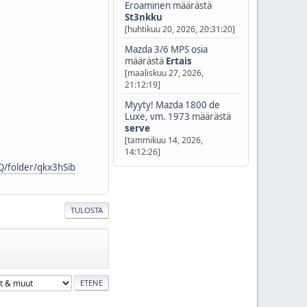
Eroaminen
määrästä
St3nkku
[huhtikuu 20, 2026, 20:31:20]
Mazda 3/6 MPS osia
määrästä
Ertais
[maaliskuu 27, 2026,
21:12:19]
Myyty! Mazda 1800 de
Luxe, vm. 1973
määrästä
serve
[tammikuu 14, 2026,
14:12:26]
/folder/qkx3hSib
TULOSTA