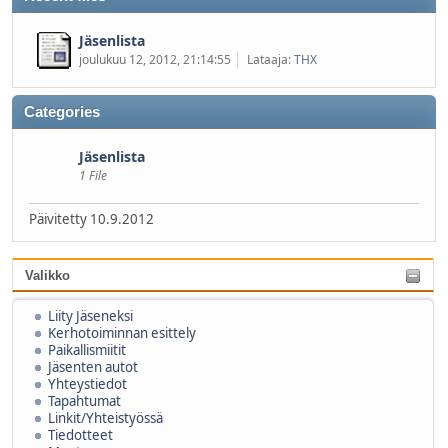
Jäsenlista
joulukuu 12, 2012, 21:14:55
Lataaja:
THX
Categories
Jäsenlista
1 File
Päivitetty 10.9.2012
Valikko
Liity Jäseneksi
Kerhotoiminnan esittely
Paikallismiitit
Jäsenten autot
Yhteystiedot
Tapahtumat
Linkit/Yhteistyössä
Tiedotteet