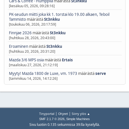
Cars & Coffee - Humppila
määrästä
St3nkku
[kesäkuu 05, 2026, 09:28:16]
PK-seudun miitti joka kk 1. torstai klo 19.00 alkaen, Teboil
Tammisto
määrästä
St3nkku
[toukokuu 06, 2026, 20:17:59]
Finnjae 2026
määrästä
St3nkku
[huhtikuu 28, 2026, 20:43:00]
Eroaminen
määrästä
St3nkku
[huhtikuu 20, 2026, 20:31:20]
Mazda 3/6 MPS osia
määrästä
Ertais
[maaliskuu 27, 2026, 21:12:19]
Myyty! Mazda 1800 de Luxe, vm. 1973
määrästä
serve
[tammikuu 14, 2026, 14:12:26]
|
|
Tinyportal
Ohjeet
Siirry ylös ▲
,
SMF 2.1.7 © 2026
Simple Machines
Sivu luotiin 0.135 sekunnissa 39:lla kyselyllä.