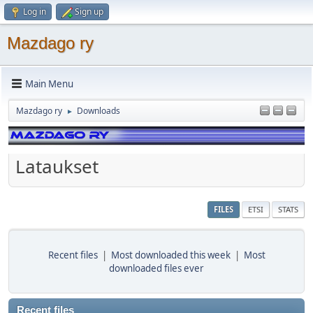
Log in
Sign up
Mazdago ry
Main Menu
Mazdago ry
Downloads
►
Lataukset
FILES
ETSI
STATS
Recent files
|
Most downloaded this week
|
Most
downloaded files ever
Recent files