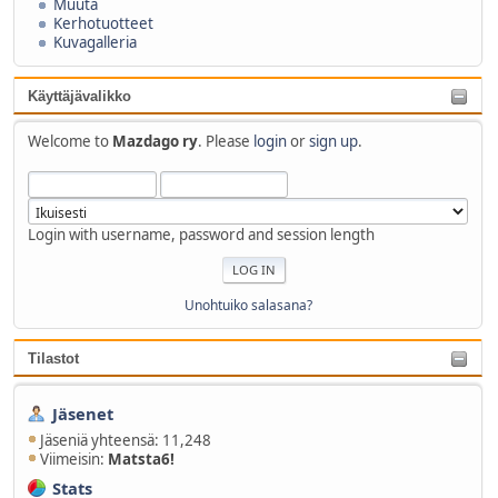
Muuta
Kerhotuotteet
Kuvagalleria
Käyttäjävalikko
Welcome to
Mazdago ry
. Please
login
or
sign up
.
Login with username, password and session length
Unohtuiko salasana?
Tilastot
Jäsenet
Jäseniä yhteensä: 11,248
Viimeisin:
Matsta6!
Stats