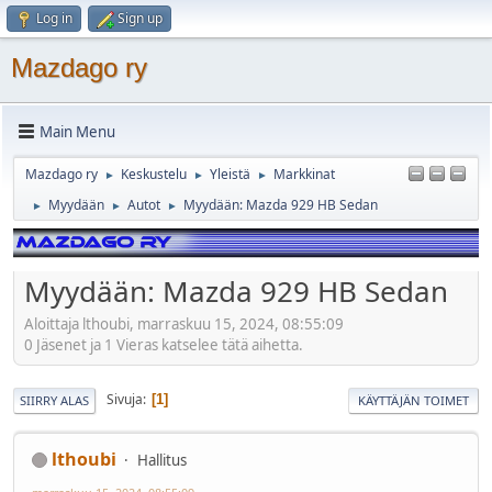
Log in
Sign up
Mazdago ry
Main Menu
Mazdago ry
Keskustelu
Yleistä
Markkinat
►
►
►
Myydään
Autot
Myydään: Mazda 929 HB Sedan
►
►
►
Myydään: Mazda 929 HB Sedan
Aloittaja lthoubi, marraskuu 15, 2024, 08:55:09
0 Jäsenet ja 1 Vieras katselee tätä aihetta.
Sivuja
1
SIIRRY ALAS
KÄYTTÄJÄN TOIMET
lthoubi
Hallitus