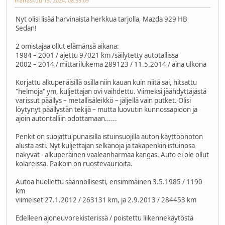
marraskuu 15, 2024, 08:55:09
Nyt olisi lisää harvinaista herkkua tarjolla, Mazda 929 HB
Sedan!
2 omistajaa ollut elämänsä aikana:
1984 – 2001 / ajettu 97021 km /säilytetty autotallissa
2002 – 2014 / mittarilukema 289123 / 11.5.2014 / aina ulkona
Korjattu alkuperäisillä osilla niin kauan kuin niitä sai, hitsattu
"helmoja" ym, kuljettajan ovi vaihdettu. Viimeksi jäähdyttäjästä
varissut päällys – metallisäleikkö – jäljellä vain putket. Olisi
löytynyt päällystän tekijä – mutta luovutin kunnossapidon ja
ajoin autontalliin odottamaan......
Penkit on suojattu punaisilla istuinsuojilla auton käyttöönoton
alusta asti. Nyt kuljettajan selkänoja ja takapenkin istuinosa
näkyvät - alkuperäinen vaaleanharmaa kangas. Auto ei ole ollut
kolareissa. Paikoin on ruostevaurioita.
Autoa huollettu säännöllisesti, ensimmäinen 3.5.1985 / 1190
km
viimeiset 27.1.2012 / 263131 km, ja 2.9.2013 / 284453 km
Edelleen ajoneuvorekisterissä / poistettu liikennekäytöstä