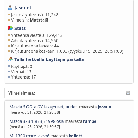
Jäsenet
Jäseniä yhteensä: 11,248
Viimeisin:
Matsta6!
Stats
Yhteensä viestejä: 129,413
Aiheita yhteensä: 14,550
Kirjautuneena tänään: 44
Kirjautuneena koskaan: 1,003 (syyskuu 15, 2025, 20:51:00)
Tällä hetkellä käyttäjiä paikalla
Käyttäjät: 0
Vieraat: 17
Yhteensä: 17
Viimeisimmät
Mazda 6 GG ja GY takajouset, uudet.
määrästä
Joosua
[heinäkuu 31, 2026, 21:28:38]
Mazda 323 1.8 (BJ) 1998 osia
määrästä
rampe
[heinäkuu 25, 2026, 21:59:57]
M: 1300 marella avo!
määrästä
bellett