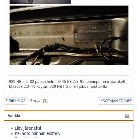
929 HB 2.0 -82 papan helmi, MX6 GE 2.5 -95 tonninpommirataraketti,
Mazda3 2.0 -19 Käyttis, 929 HB fl 2.0 -84 jokkismoottorilla
Sivuja
1
SIIRRY YLÖS
KÄYTTÄJÄN TOIMET
Valikko
Liity Jäseneksi
Kerhotoiminnan esittely