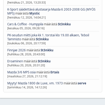
[heinäkuu 21, 2026, 13:20:33]
K-Sport säädettävä alustasarja Mazda 6 2003-2008 GG (MYÖS
MPS)
määrästä
Mystic
[heinäkuu 12, 2026, 14:04:21]
Cars & Coffee - Humppila
määrästä
St3nkku
[kesäkuu 05, 2026, 09:28:16]
PK-seudun miitti joka kk 1. torstai klo 19.00 alkaen, Teboil
Tammisto
määrästä
St3nkku
[toukokuu 06, 2026, 20:17:59]
Finnjae 2026
määrästä
St3nkku
[huhtikuu 28, 2026, 20:43:00]
Eroaminen
määrästä
St3nkku
[huhtikuu 20, 2026, 20:31:20]
Mazda 3/6 MPS osia
määrästä
Ertais
[maaliskuu 27, 2026, 21:12:19]
Myyty! Mazda 1800 de Luxe, vm. 1973
määrästä
serve
[tammikuu 14, 2026, 14:12:26]