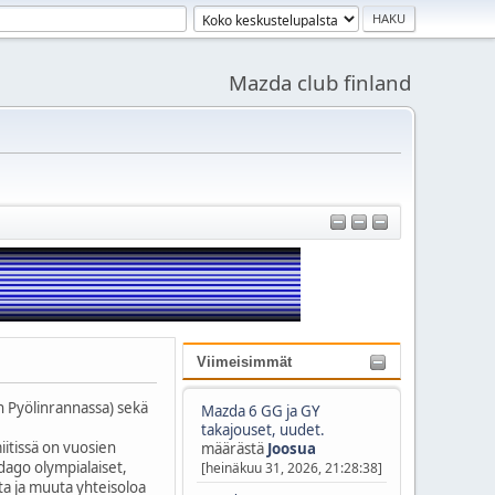
Mazda club finland
Viimeisimmät
n Pyölinrannassa) sekä
Mazda 6 GG ja GY
takajouset, uudet.
iitissä on vuosien
määrästä
Joosua
zdago olympialaiset,
[heinäkuu 31, 2026, 21:28:38]
ta ja muuta yhteisoloa