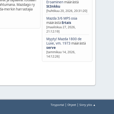
vät ja tapaavat toisiaan
Eroaminen
määrästä
apahtumana. Mazdago ry
St3nkku
da-merkin harrastajia
[huhtikuu 20, 2026, 20:31:20]
Mazda 3/6 MPS osia
määrästä
Ertais
[maaliskuu 27, 2026,
21:12:19]
Myyty! Mazda 1800 de
Luxe, vm. 1973
määrästä
serve
[tammikuu 14, 2026,
14:12:26]
|
|
Tinyportal
Ohjeet
Siirry ylös ▲