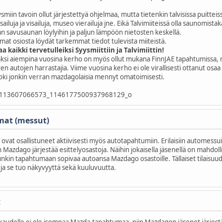
ysmiin tavoin ollut järjestettyä ohjelmaa, mutta tietenkin talvisissa puitteiss
kisailuja ja visailuja, museo vierailuja jne. Eikä Talvimiiteissä olla saunomis
han savusaunan löylyihin ja paljun lämpöön nietosten keskellä.
t osiosta löydät tarkemmat tiedot tulevista miiteistä.
 kaikki tervetulleiksi Syysmiittiin ja Talvimiittin!
säksi aiempina vuosina kerho on myös ollut mukana FinnJAE tapahtumissa,
sten autojen harrastajia. Viime vuosina kerho ei ole virallisesti ottanut os
ki jonkin verran mazdagolaisia mennyt omatoimisesti.
at (messut)
vat osallistuneet aktiivisesti myös autotapahtumiin. Erilaisiin automessui
iin Mazdago järjestää esittelyosastoja. Näihin jokaisella jäsenellä on mahdo
kin tapahtumaan sopivaa autoansa Mazdago osastoille. Tällaiset tilaisuud
ja se tuo näkyvyyttä sekä kuuluvuutta.
t