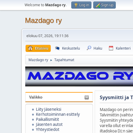
Welcome to
Mazdago ry
.
Log in
Sign up
Mazdago ry
elokuu 07, 2026, 19:11:36
Etusivu
Keskustelu
Haku
Kalenteri
Mazdago ry
Tapahtumat
►
Syysmiitti ja T
Valikko
Liity Jäseneksi
Mazdago on perinte
Kerhotoiminnan esittely
Talvimiittin (vaiht
Paikallismiitit
Syysmiitin yhteyde
Jäsenten autot
varella ollut erinl
Yhteystiedot
iltadiskoa DJ:n sä