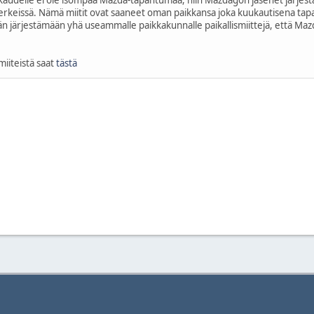
kaudelle ei ole isompaa Mazda-tapahtumaa, niin Mazdagon jäsenet järjestä
 merkeissä. Nämä miitit ovat saaneet oman paikkansa joka kuukautisena t
n järjestämään yhä useammalle paikkakunnalle paikallismiittejä, että Maz
smiiteistä saat
tästä