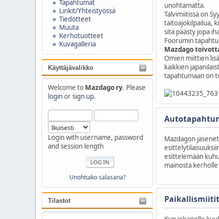
Tapahtumat
unohtamatta.
Linkit/Yhteistyössä
Talvimiitissä on Sy
Tiedotteet
taitoajokilpailua, 
Muuta
sitä päästy jopa i
Kerhotuotteet
Foorumin tapahtuma
Kuvagalleria
Mazdago toivottaa
Omien miittien li
kaikkien japanilai
Käyttäjävalikko
tapahtumaan on to
Welcome to
Mazdago ry
. Please
login
or
sign up
.
Autotapahtum
Login with username, password
Mazdagon jäsenet o
and session length
esittelytilaisuuks
esittelemään kuhun
mainosta kerholle 
Unohtuiko salasana?
Paikallismiiti
Tilastot