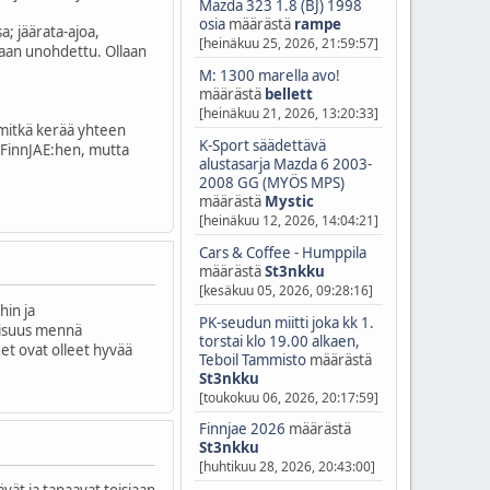
Mazda 323 1.8 (BJ) 1998
osia
määrästä
rampe
a; jäärata-ajoa,
[heinäkuu 25, 2026, 21:59:57]
takaan unohdettu. Ollaan
M: 1300 marella avo!
määrästä
bellett
[heinäkuu 21, 2026, 13:20:33]
 mitkä kerää yhteen
K-Sport säädettävä
aa FinnJAE:hen, mutta
alustasarja Mazda 6 2003-
2008 GG (MYÖS MPS)
määrästä
Mystic
[heinäkuu 12, 2026, 14:04:21]
Cars & Coffee - Humppila
määrästä
St3nkku
[kesäkuu 05, 2026, 09:28:16]
hin ja
PK-seudun miitti joka kk 1.
llisuus mennä
torstai klo 19.00 alkaen,
et ovat olleet hyvää
Teboil Tammisto
määrästä
St3nkku
[toukokuu 06, 2026, 20:17:59]
Finnjae 2026
määrästä
St3nkku
[huhtikuu 28, 2026, 20:43:00]