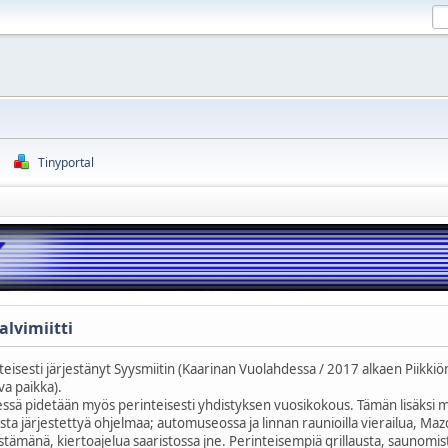
Tinyportal
alvimiitti
isesti järjestänyt Syysmiitin (Kaarinan Vuolahdessa / 2017 alkaen Piikkiö
uva paikka).
ssä pidetään myös perinteisesti yhdistyksen vuosikokous. Tämän lisäksi m
aista järjestettyä ohjelmaa; automuseossa ja linnan raunioilla vierailua, Ma
estämänä, kiertoajelua saaristossa jne. Perinteisempiä grillausta, saunomis