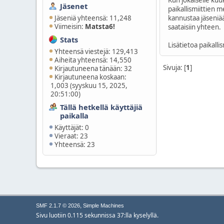
Kun jokaiselle kuu
Jäsenet
paikallismiittien
Jäseniä yhteensä: 11,248
kannustaa jäseniää
Viimeisin:
Matsta6!
saataisiin yhteen.
Stats
Lisätietoa paikalli
Yhteensä viestejä: 129,413
Aiheita yhteensä: 14,550
Sivuja: [
1
]
Kirjautuneena tänään: 32
Kirjautuneena koskaan:
1,003 (syyskuu 15, 2025,
20:51:00)
Tällä hetkellä käyttäjiä
paikalla
Käyttäjät: 0
Vieraat: 23
Yhteensä: 23
,
SMF 2.1.7 © 2026
Simple Machines
Sivu luotiin 0.115 sekunnissa 37:lla kyselyllä.