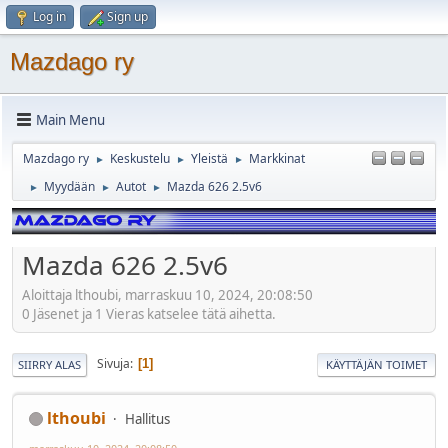
Log in
Sign up
Mazdago ry
Main Menu
Mazdago ry
Keskustelu
Yleistä
Markkinat
►
►
►
Myydään
Autot
Mazda 626 2.5v6
►
►
►
Mazda 626 2.5v6
Aloittaja lthoubi, marraskuu 10, 2024, 20:08:50
0 Jäsenet ja 1 Vieras katselee tätä aihetta.
Sivuja
1
SIIRRY ALAS
KÄYTTÄJÄN TOIMET
lthoubi
Hallitus