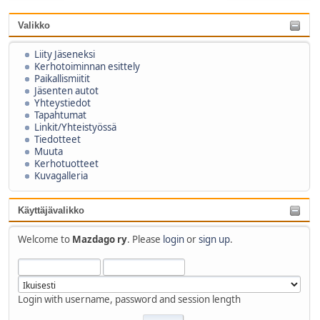
Valikko
Liity Jäseneksi
Kerhotoiminnan esittely
Paikallismiitit
Jäsenten autot
Yhteystiedot
Tapahtumat
Linkit/Yhteistyössä
Tiedotteet
Muuta
Kerhotuotteet
Kuvagalleria
Käyttäjävalikko
Welcome to
Mazdago ry
. Please
login
or
sign up
.
Login with username, password and session length