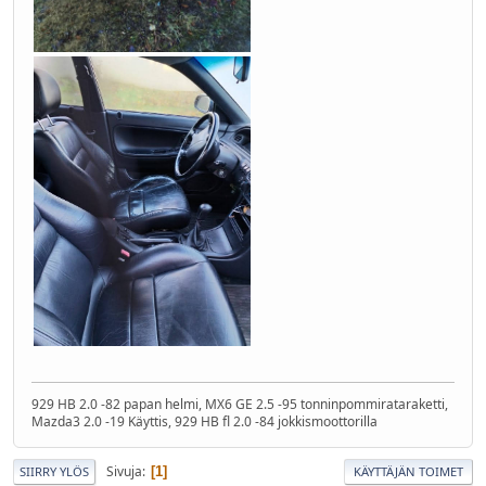
929 HB 2.0 -82 papan helmi, MX6 GE 2.5 -95 tonninpommirataraketti,
Mazda3 2.0 -19 Käyttis, 929 HB fl 2.0 -84 jokkismoottorilla
Sivuja
1
SIIRRY YLÖS
KÄYTTÄJÄN TOIMET