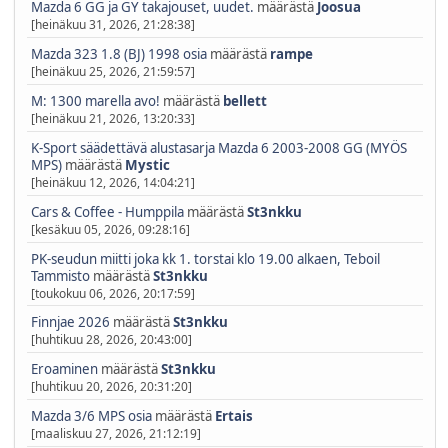
Mazda 6 GG ja GY takajouset, uudet.
määrästä
Joosua
[heinäkuu 31, 2026, 21:28:38]
Mazda 323 1.8 (BJ) 1998 osia
määrästä
rampe
[heinäkuu 25, 2026, 21:59:57]
M: 1300 marella avo!
määrästä
bellett
[heinäkuu 21, 2026, 13:20:33]
K-Sport säädettävä alustasarja Mazda 6 2003-2008 GG (MYÖS
MPS)
määrästä
Mystic
[heinäkuu 12, 2026, 14:04:21]
Cars & Coffee - Humppila
määrästä
St3nkku
[kesäkuu 05, 2026, 09:28:16]
PK-seudun miitti joka kk 1. torstai klo 19.00 alkaen, Teboil
Tammisto
määrästä
St3nkku
[toukokuu 06, 2026, 20:17:59]
Finnjae 2026
määrästä
St3nkku
[huhtikuu 28, 2026, 20:43:00]
Eroaminen
määrästä
St3nkku
[huhtikuu 20, 2026, 20:31:20]
Mazda 3/6 MPS osia
määrästä
Ertais
[maaliskuu 27, 2026, 21:12:19]