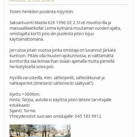
marraskuu 10, 2024, 20:08:50
Toisen henkilön puolesta myyntiin:
Saksantuonti Mazda 626 1996 GE 2.5l v6 moottorilla ja
manuaalilaatikolla! Leima kylmänä muutaman vuoden ajalta,
omistajalta kortti pois iän puolesta joten lojuu
käyttämättömänä.
Jarruissa jotain vuotoa jonka omistaja on luvannut järkätä
kuntoon. Pitäisi olla muuten ajokunnossa, ei välttämättä
konttorilta saa leimaa ihan sisään ajamalla mutta pienellä
herkistyksellä soiva peli.
Hyvillä varusteilla, mm. sähköpeilit, sähköikkunat ja
nahkapenkit (ilmeisesti sähköisesti säätyvät?)
Ajettu +360tkm.
Hinta: Tarjoa, autolla ei käyttöä joten lähtee tarvitsijalle
edukkaasti
Sijainti: Tornio
Yhteydenotot suoraan omistajalle: 045 183 9912