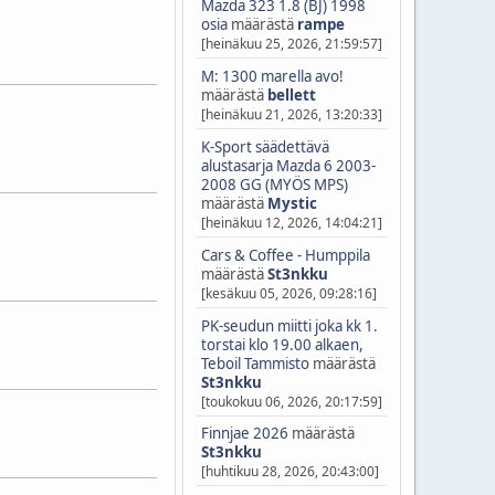
Mazda 323 1.8 (BJ) 1998
osia
määrästä
rampe
[heinäkuu 25, 2026, 21:59:57]
M: 1300 marella avo!
määrästä
bellett
[heinäkuu 21, 2026, 13:20:33]
K-Sport säädettävä
alustasarja Mazda 6 2003-
2008 GG (MYÖS MPS)
määrästä
Mystic
[heinäkuu 12, 2026, 14:04:21]
Cars & Coffee - Humppila
määrästä
St3nkku
[kesäkuu 05, 2026, 09:28:16]
PK-seudun miitti joka kk 1.
torstai klo 19.00 alkaen,
Teboil Tammisto
määrästä
St3nkku
[toukokuu 06, 2026, 20:17:59]
Finnjae 2026
määrästä
St3nkku
[huhtikuu 28, 2026, 20:43:00]