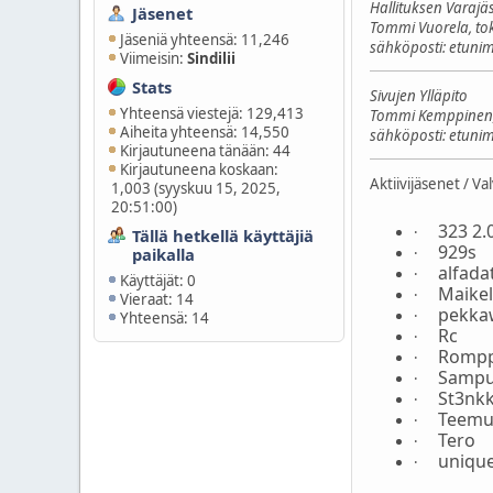
Hallituksen Varajä
Jäsenet
Tommi Vuorela, to
Jäseniä yhteensä: 11,246
sähköposti: etun
Viimeisin:
Sindilii
Stats
Sivujen Ylläpito
Yhteensä viestejä: 129,413
Tommi Kemppinen
Aiheita yhteensä: 14,550
sähköposti: etun
Kirjautuneena tänään: 44
Kirjautuneena koskaan:
Aktiivijäsenet / Va
1,003 (syyskuu 15, 2025,
20:51:00)
323 2.
·
Tällä hetkellä käyttäjiä
929s
paikalla
·
alfada
·
Käyttäjät: 0
Maikel
·
Vieraat: 14
pekka
·
Yhteensä: 14
Rc
·
Romp
·
Samp
·
St3nk
·
Teem
·
Tero
·
uniqu
·