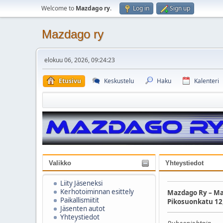
Welcome to
Mazdago ry
.
Log in
Sign up
Mazdago ry
elokuu 06, 2026, 09:24:23
Etusivu
Keskustelu
Haku
Kalenteri
Valikko
Yhteystiedot
Liity Jäseneksi
Kerhotoiminnan esittely
Mazdago Ry – Ma
Paikallismiitit
Pikosuonkatu 12
Jäsenten autot
Yhteystiedot