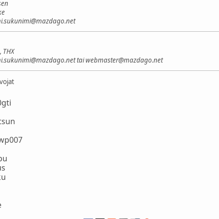
sen
ke
imi.sukunimi@mazdago.net
, THX
imi.sukunimi@mazdago.net tai webmaster@mazdago.net
lvojat
0gti
tsun
wp007
pu
us
ku
u
e