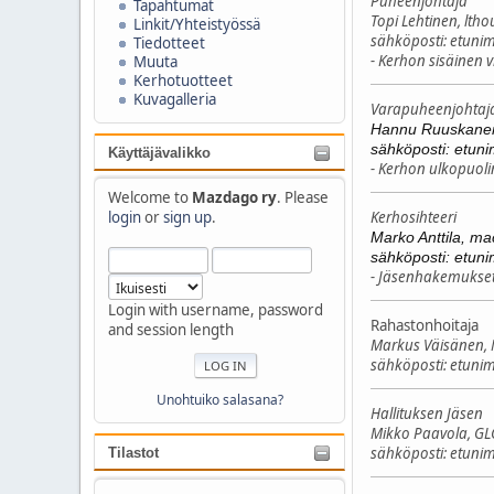
Puheenjohtaja
Tapahtumat
Topi Lehtinen, ltho
Linkit/Yhteistyössä
sähköposti: etun
Tiedotteet
- Kerhon sisäinen v
Muuta
Kerhotuotteet
Kuvagalleria
Varapuheenjohtaj
Hannu Ruuskanen
sähköposti: etun
Käyttäjävalikko
- Kerhon ulkopuoli
Welcome to
Mazdago ry
. Please
Kerhosihteeri
login
or
sign up
.
Marko Anttila, m
sähköposti: etun
- Jäsenhakemukset
Login with username, password
Rahastonhoitaja
and session length
Markus Väisänen,
sähköposti: etun
Unohtuiko salasana?
Hallituksen Jäsen
Mikko Paavola, GL
sähköposti: etun
Tilastot