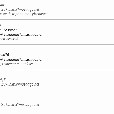
ubi
imi.sukunimi@mazdago.net
iestintä, tapahtumat, jäsenasiat
a
, St3nkku
imi.sukunimi@mazdago.net
nen viestintä
acce76
imi.sukunimi@mazdago.net
, Osoitteenmuutokset
 NgZ
imi.sukunimi@mazdago.net
C
imi.sukunimi@mazdago.net