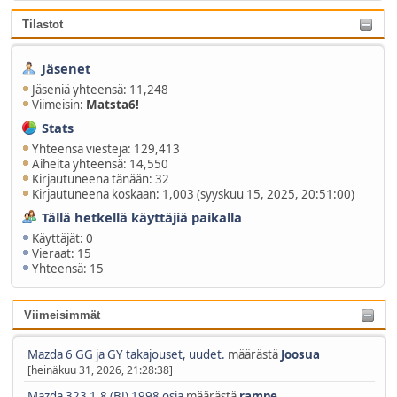
Tilastot
Jäsenet
Jäseniä yhteensä: 11,248
Viimeisin:
Matsta6!
Stats
Yhteensä viestejä: 129,413
Aiheita yhteensä: 14,550
Kirjautuneena tänään: 32
Kirjautuneena koskaan: 1,003 (syyskuu 15, 2025, 20:51:00)
Tällä hetkellä käyttäjiä paikalla
Käyttäjät: 0
Vieraat: 15
Yhteensä: 15
Viimeisimmät
Mazda 6 GG ja GY takajouset, uudet.
määrästä
Joosua
[heinäkuu 31, 2026, 21:28:38]
Mazda 323 1.8 (BJ) 1998 osia
määrästä
rampe