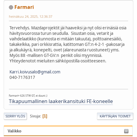
Farmari
heinäkuu 24, 2025, 12:36:37
Tervehdys. Mazdaprojektit jäi haaveiksi ja nyt olisi erinäisiä osia
hävitysvuorossa turun seudulla. Sisustan osia, vetarit ja
vaihdelaatikko (kunnosta ei mitään takuuta), polttoainesäiliö,
takakelkka, pari orkkisrattia, katittoman GT:n 4-2-1 -pakosarja
ja alkukäyrä, konepelti, ovet (alareunasta ruostuneet) yms.
Myös 88 -mallisen GT-GV:n penkit olisi myynnissä.
Yhteydenotot mieluiten sähköpostilla osoitteeseen.
Karri.koivusalo@gmail.com
040-7176317
Farmari= 626 STW GT, ei duuni ;)
Tikapuumallinen laakerikansituki FE-koneelle
Sivuja
1
SIIRRY YLÖS
KÄYTTÄJÄN TOIMET
Valikko