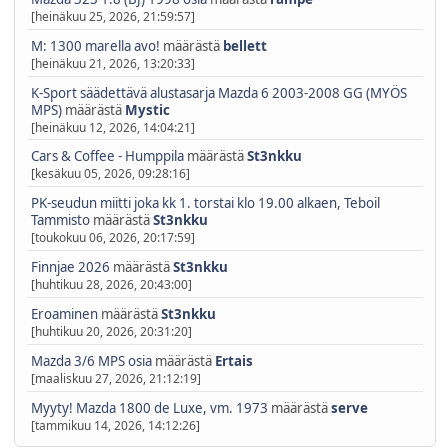
[heinäkuu 25, 2026, 21:59:57]
M: 1300 marella avo!
määrästä
bellett
[heinäkuu 21, 2026, 13:20:33]
K-Sport säädettävä alustasarja Mazda 6 2003-2008 GG (MYÖS
MPS)
määrästä
Mystic
[heinäkuu 12, 2026, 14:04:21]
Cars & Coffee - Humppila
määrästä
St3nkku
[kesäkuu 05, 2026, 09:28:16]
PK-seudun miitti joka kk 1. torstai klo 19.00 alkaen, Teboil
Tammisto
määrästä
St3nkku
[toukokuu 06, 2026, 20:17:59]
Finnjae 2026
määrästä
St3nkku
[huhtikuu 28, 2026, 20:43:00]
Eroaminen
määrästä
St3nkku
[huhtikuu 20, 2026, 20:31:20]
Mazda 3/6 MPS osia
määrästä
Ertais
[maaliskuu 27, 2026, 21:12:19]
Myyty! Mazda 1800 de Luxe, vm. 1973
määrästä
serve
[tammikuu 14, 2026, 14:12:26]