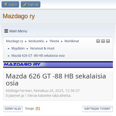
Log in
Sign up
Mazdago ry
Main Menu
Mazdago ry
Keskustelu
Yleistä
Markkinat
►
►
►
Myydään
Varaosat & muut
►
►
Mazda 626 GT -88 HB sekalaisia osia
►
Mazda 626 GT -88 HB sekalaisia
osia
Aloittaja Farmari, heinäkuu 24, 2025, 12:36:37
0 Jäsenet ja 1 Vieras katselee tätä aihetta.
Sivuja
1
SIIRRY ALAS
KÄYTTÄJÄN TOIMET