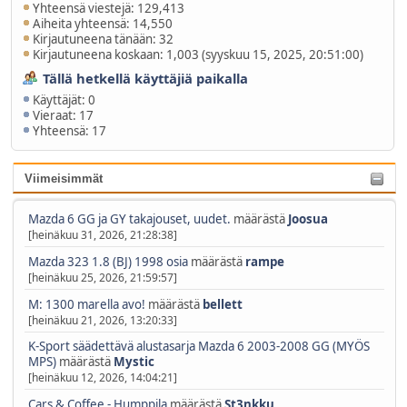
Yhteensä viestejä: 129,413
Aiheita yhteensä: 14,550
Kirjautuneena tänään: 32
Kirjautuneena koskaan: 1,003 (syyskuu 15, 2025, 20:51:00)
Tällä hetkellä käyttäjiä paikalla
Käyttäjät: 0
Vieraat: 17
Yhteensä: 17
Viimeisimmät
Mazda 6 GG ja GY takajouset, uudet.
määrästä
Joosua
[heinäkuu 31, 2026, 21:28:38]
Mazda 323 1.8 (BJ) 1998 osia
määrästä
rampe
[heinäkuu 25, 2026, 21:59:57]
M: 1300 marella avo!
määrästä
bellett
[heinäkuu 21, 2026, 13:20:33]
K-Sport säädettävä alustasarja Mazda 6 2003-2008 GG (MYÖS
MPS)
määrästä
Mystic
[heinäkuu 12, 2026, 14:04:21]
Cars & Coffee - Humppila
määrästä
St3nkku