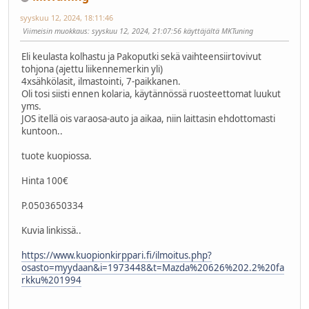
syyskuu 12, 2024, 18:11:46
Viimeisin muokkaus
: syyskuu 12, 2024, 21:07:56 käyttäjältä MKTuning
Eli keulasta kolhastu ja Pakoputki sekä vaihteensiirtovivut
tohjona (ajettu liikennemerkin yli)
4xsähkölasit, ilmastointi, 7-paikkanen.
Oli tosi siisti ennen kolaria, käytännössä ruosteettomat luukut
yms.
JOS itellä ois varaosa-auto ja aikaa, niin laittasin ehdottomasti
kuntoon..
tuote kuopiossa.
Hinta 100€
P.0503650334
Kuvia linkissä..
https://www.kuopionkirppari.fi/ilmoitus.php?
osasto=myydaan&i=1973448&t=Mazda%20626%202.2%20fa
rkku%201994