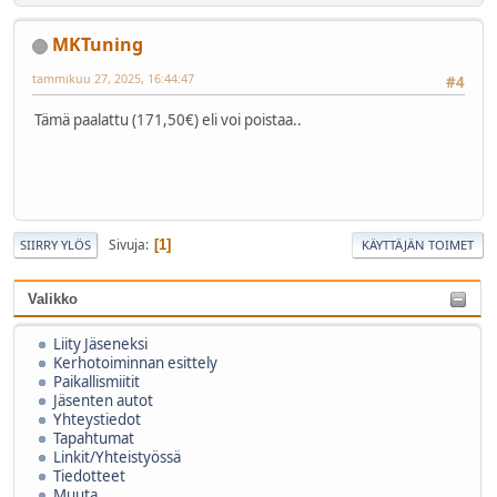
MKTuning
tammikuu 27, 2025, 16:44:47
#4
Tämä paalattu (171,50€) eli voi poistaa..
Sivuja
1
SIIRRY YLÖS
KÄYTTÄJÄN TOIMET
Valikko
Liity Jäseneksi
Kerhotoiminnan esittely
Paikallismiitit
Jäsenten autot
Yhteystiedot
Tapahtumat
Linkit/Yhteistyössä
Tiedotteet
Muuta