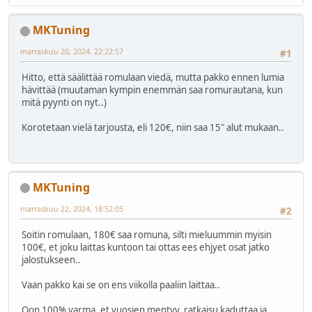
MKTuning
marraskuu 20, 2024, 22:22:57
#1
Hitto, että säälittää romulaan viedä, mutta pakko ennen lumia
hävittää (muutaman kympin enemmän saa romurautana, kun
mitä pyynti on nyt..)
Korotetaan vielä tarjousta, eli 120€, niin saa 15" alut mukaan..
MKTuning
marraskuu 22, 2024, 18:52:05
#2
Soitin romulaan, 180€ saa romuna, silti mieluummin myisin
100€, et joku laittas kuntoon tai ottas ees ehjyet osat jatko
jalostukseen..
Vaan pakko kai se on ens viikolla paaliin laittaa..
Oon 100% varma, et vuosien mentyy, ratkaisu kaduttaa ja