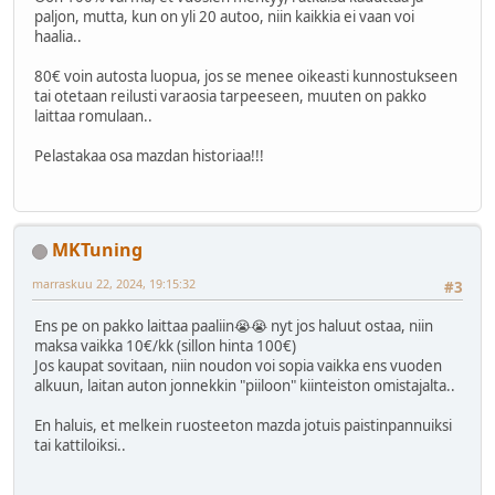
paljon, mutta, kun on yli 20 autoo, niin kaikkia ei vaan voi
haalia..
80€ voin autosta luopua, jos se menee oikeasti kunnostukseen
tai otetaan reilusti varaosia tarpeeseen, muuten on pakko
laittaa romulaan..
Pelastakaa osa mazdan historiaa!!!
MKTuning
marraskuu 22, 2024, 19:15:32
#3
Ens pe on pakko laittaa paaliin😭😭 nyt jos haluut ostaa, niin
maksa vaikka 10€/kk (sillon hinta 100€)
Jos kaupat sovitaan, niin noudon voi sopia vaikka ens vuoden
alkuun, laitan auton jonnekkin "piiloon" kiinteiston omistajalta..
En haluis, et melkein ruosteeton mazda jotuis paistinpannuiksi
tai kattiloiksi..