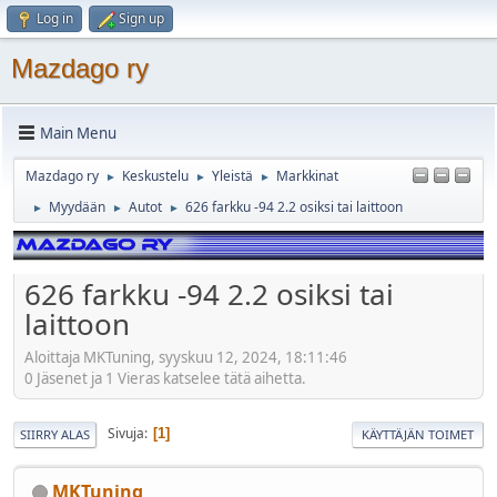
Log in
Sign up
Mazdago ry
Main Menu
Mazdago ry
Keskustelu
Yleistä
Markkinat
►
►
►
Myydään
Autot
626 farkku -94 2.2 osiksi tai laittoon
►
►
►
626 farkku -94 2.2 osiksi tai
laittoon
Aloittaja MKTuning, syyskuu 12, 2024, 18:11:46
0 Jäsenet ja 1 Vieras katselee tätä aihetta.
Sivuja
1
SIIRRY ALAS
KÄYTTÄJÄN TOIMET
MKTuning