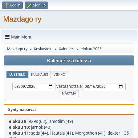
Log in
Sign up
Mazdago ry
Main Menu
Mazdago ry
Keskustelu
Kalenteri
elokuu 2026
►
►
►
Kalenterissa tulossa
LUETTELO
KUUKAUSI
VIIKKO
vastaanottaja
Syntymäpäivät
elokuu 9
:
929s (62)
,
jamotiim (49)
elokuu 10
:
jarnok (40)
elokuu 11
:
sotis (44)
,
Hautala (41)
,
Morgothon (41)
,
dexter__35