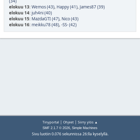
(34)
elokuu 13
:
Wemos (43)
,
Happy (41)
,
James87 (39)
elokuu 14
:
juh4ni (40)
elokuu 15
:
MazdaGTI (47)
,
Nico (43)
elokuu 16
:
meikku78 (48)
,
-SS- (42)
|
|
Tinyportal
Ohjeet
Siirry ylös ▲
,
SMF 2.1.7 © 2026
Simple Machines
Sivu luotiin 0.076 sekunnissa 26:lla kyselyllä.